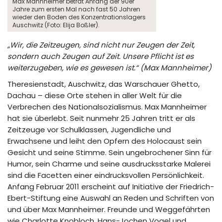
Max Mannheimer betrat Anfang der 90er
Jahre zum ersten Mal nach fast 50 Jahren
wieder den Boden des Konzentrationslagers
Auschwitz (Foto: Elija Boßler).
„Wir, die Zeitzeugen, sind nicht nur Zeugen der Zeit,
sondern auch Zeugen auf Zeit. Unsere Pflicht ist es
weiterzugeben, wie es gewesen ist.“ (Max Mannheimer)
Theresienstadt, Auschwitz, das Warschauer Ghetto,
Dachau – diese Orte stehen in aller Welt für die
Verbrechen des Nationalsozialismus. Max Mannheimer
hat sie überlebt. Seit nunmehr 25 Jahren tritt er als
Zeitzeuge vor Schulklassen, Jugendliche und
Erwachsene und leiht den Opfern des Holocaust sein
Gesicht und seine Stimme. Sein ungebrochener Sinn für
Humor, sein Charme und seine ausdrucksstarke Malerei
sind die Facetten einer eindrucksvollen Persönlichkeit.
Anfang Februar 2011 erscheint auf Initiative der Friedrich-
Ebert-Stiftung eine Auswahl an Reden und Schriften von
und über Max Mannheimer. Freunde und Weggefährten
wie Charlotte Knobloch, Hans-Jochen Vogel und