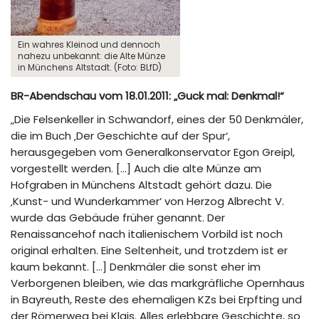
Ein wahres Kleinod und dennoch
nahezu unbekannt: die Alte Münze
in Münchens Altstadt. (Foto: BLfD)
BR-Abendschau vom 18.01.2011: „Guck mal: Denkmal!“
„Die Felsenkeller in Schwandorf, eines der 50 Denkmäler,
die im Buch ‚Der Geschichte auf der Spur‘,
herausgegeben vom Generalkonservator Egon Greipl,
vorgestellt werden. […] Auch die alte Münze am
Hofgraben in Münchens Altstadt gehört dazu. Die
‚Kunst- und Wunderkammer‘ von Herzog Albrecht V.
wurde das Gebäude früher genannt. Der
Renaissancehof nach italienischem Vorbild ist noch
original erhalten. Eine Seltenheit, und trotzdem ist er
kaum bekannt. […] Denkmäler die sonst eher im
Verborgenen bleiben, wie das markgräfliche Opernhaus
in Bayreuth, Reste des ehemaligen KZs bei Erpfting und
der Römerweg bei Klais. Alles erlebbare Geschichte, so