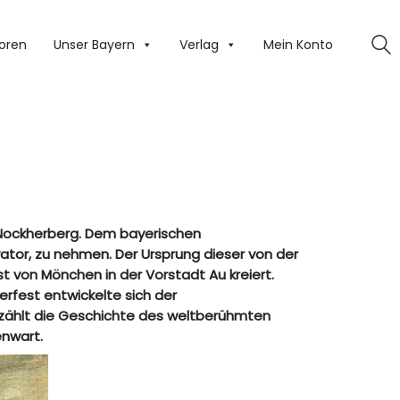
oren
Unser Bayern
Verlag
Mein Konto
m Nockherberg. Dem bayerischen
ator, zu nehmen. Der Ursprung dieser von der
st von Mönchen in der Vorstadt Au kreiert.
rfest entwickelte sich der
erzählt die Geschichte des weltberühmten
enwart.