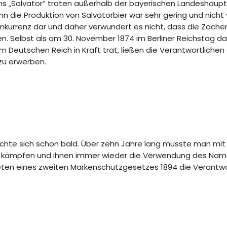
s „Salvator“ traten außerhalb der bayerischen Landeshauptst
enn die Produktion von Salvatorbier war sehr gering und nicht
nkurrenz dar und daher verwundert es nicht, dass die Zacher
n. Selbst als am 30. November 1874 im Berliner Reichstag 
m Deutschen Reich in Kraft trat, ließen die Verantwortliche
 zu erwerben.
ächte sich schon bald. Über zehn Jahre lang musste man mit
en kämpfen und ihnen immer wieder die Verwendung des Name
reten eines zweiten Markenschutzgesetzes 1894 die Verantwor