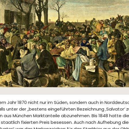
em Jahr 1870 nicht nur im Süden, sondern auch in Norddeutsch
falls unter der „bestens eingeführten Bezeichnung ‚Salvator‘ 
n aus München Marktanteile abzunehmen. Bis 1848 hatte die 
staatlich fixierten Preis besessen. Auch nach Aufhebung die
lvator“ war das Markenzeichen für das Starkbier aus der Ohl