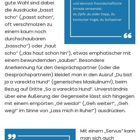
gute Wahl sind dabei
die Ausdrücke „basst
scho“ („passt schon“,
oft verschmolzen zu
einem kaum noch
durchschaubaren
„basscho“) oder „haut
scho“ („das haut schon hin“), etwas emphatischer mit
einem bewundernden „sauber“. Besondere
Anerkennung für den Gesprächspartner (oder die
Gesprächspartnerin) kleidet man in den Ausruf „Du bist
ja a vareckta Hund“ (generisches Maskulinum!), beim
Bezug auf Dritte „So a vareckta Hund“. Unverständnis
über eine Äußerung der Gegenseite lässt sich hingegen
mit einem empörten „Gē weida!“ („Geh weiter!“, „Geh
weg!“ im Sinne von „Lass mich in Ruhe!“) ausdrücken.
Mit einem „Servus“ kann
man sich auch