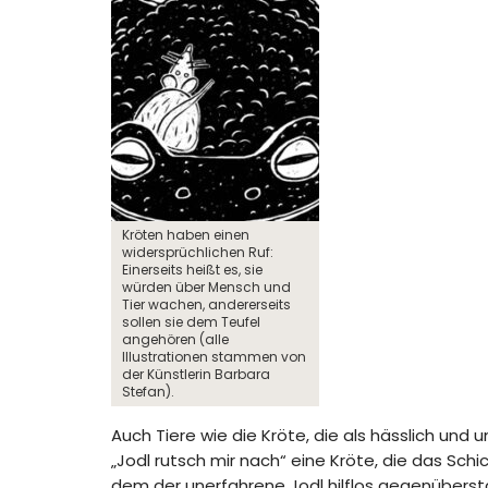
Kröten haben einen
widersprüchlichen Ruf:
Einerseits heißt es, sie
würden über Mensch und
Tier wachen, andererseits
sollen sie dem Teufel
angehören (alle
Illustrationen stammen von
der Künstlerin Barbara
Stefan).
Auch Tiere wie die Kröte, die als hässlich und 
„Jodl rutsch mir nach“ eine Kröte, die das Sch
dem der unerfahrene Jodl hilflos gegenüberständ