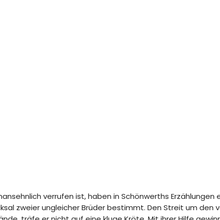
unansehnlich verrufen ist, haben in Schönwerths Erzählungen 
icksal zweier ungleicher Brüder bestimmt. Den Streit um den v
e, träfe er nicht auf eine kluge Kröte. Mit ihrer Hilfe gewin