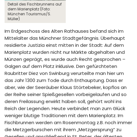
Detail des Fischbrunnens auf
dem Marienplatz (Foto:
München Tourismus/S.
Müller)
Im Erdgeschoss des Alten Rathauses befand sich im
Mittelalter das Münchner Stadtgefängnis. Überhaupt
residierte Justizia einst mitten in der Stadt: Auf dem
Marienplatz wurden nicht nur Märkte abgehalten und
Münzen geprägt, es wurde auch Recht gesprochen –
Galgen auf dem Platz inklusive. Den gefürchteten
Raubritter Diez von Swinburg verurteilte man hier um
das Jahr 1300 zum Tode durch Enthauptung. Dass er
aber, wie der Seeräuber Klaus Störtebeker, kopflos an
der Reihe seiner Spießgesellen vorbeigelaufen und so
deren Freilassung erwirkt haben soll, gehört wohl ins
Reich der Legenden. Heute verbindet man zum Glück
weniger blutige Traditionen mit dem Marienplatz. Im
Fischbrunnen werden am Rosenmontag z.B. noch immer
die Metzgerburschen mit ihrem „Metzgersprung“ zu
Gesellen und anschließend in St. Peter, der ältesten