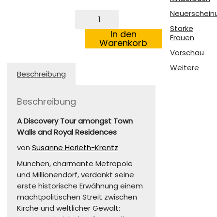
Neuerschein
München-
Mini:
Starke
The
In den
Frauen
Old
Warenkorb
Munich
Vorschau
Menge
Weitere
Beschreibung
Beschreibung
A Discovery Tour amongst Town
Walls and Royal Residences
von
Susanne Herleth-Krentz
München, charmante Metropole
und Millionendorf, verdankt seine
erste historische Erwähnung einem
machtpolitischen Streit zwischen
Kirche und weltlicher Gewalt: