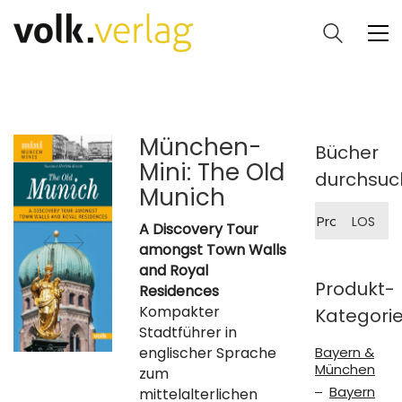
München-
Bücher
Mini: The Old
durchsuc
Munich
Suche
LOS
nach:
A Discovery Tour
amongst Town Walls
and Royal
Produkt-
Residences
Kompakter
Kategori
Stadtführer in
englischer Sprache
Bayern &
München
zum
Bayern
mittelalterlichen