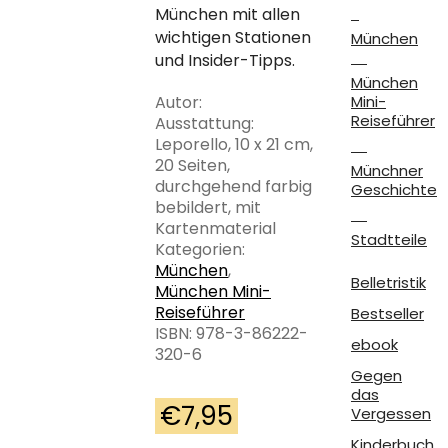
München mit allen
wichtigen Stationen
München
und Insider-Tipps.
München
Autor:
Mini-
Reiseführer
Ausstattung:
Leporello, 10 x 21 cm,
20 Seiten,
Münchner
durchgehend farbig
Geschichte
bebildert, mit
Kartenmaterial
Stadtteile
Kategorien:
München
,
Belletristik
München Mini-
Reiseführer
Bestseller
ISBN: 978-3-86222-
ebook
320-6
Gegen
das
€
7,95
Vergessen
Kinderbuch