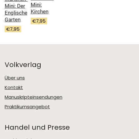
Mini:
Mini: Der
Kirchen
Englische
Garten
€
7,95
€
7,95
Volkverlag
Über uns
Kontakt
Manuskripteinsendungen
Praktikumsangebot
Handel und Presse