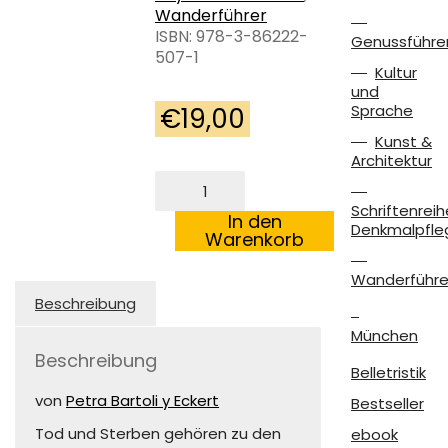
Wanderführer
ISBN: 978-3-86222-
Genussführe
507-1
Kultur
und
Sprache
€
19,00
Kunst &
Architektur
Reden
wir
Schriftenreih
übers
In den
Denkmalpfle
Sterben
Warenkorb
Menge
Wanderführe
Beschreibung
München
Beschreibung
Belletristik
von
Petra Bartoli y Eckert
Bestseller
Tod und Sterben gehören zu den
ebook