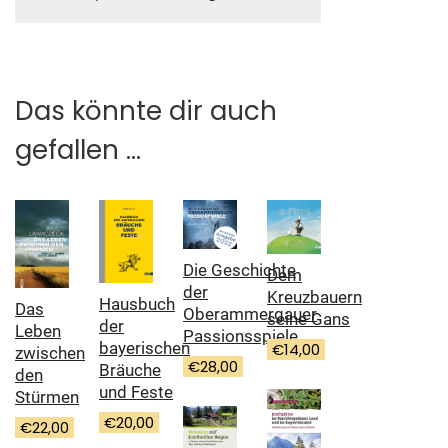
Das könnte dir auch
gefallen …
Die Geschichte
Dem
der
Kreuzbauern
Hausbuch
Das
Oberammergauer
seine Gans
der
Leben
Passionsspiele
bayerischen
€
14,00
zwischen
€
28,00
Bräuche
den
und Feste
Stürmen
€
20,00
€
22,00