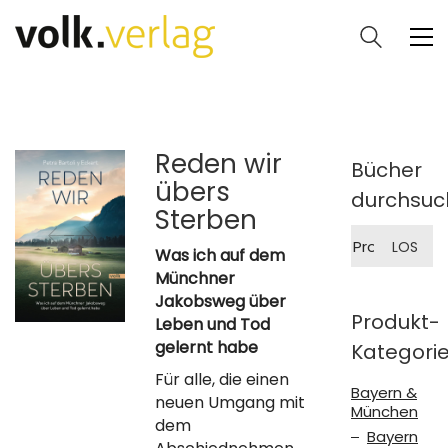
Reden wir
Bücher
übers
durchsuc
Sterben
Suche
LOS
nach:
Was ich auf dem
Münchner
Jakobsweg über
Produkt-
Leben und Tod
gelernt habe
Kategori
Für alle, die einen
Bayern &
neuen Umgang mit
München
dem
Bayern