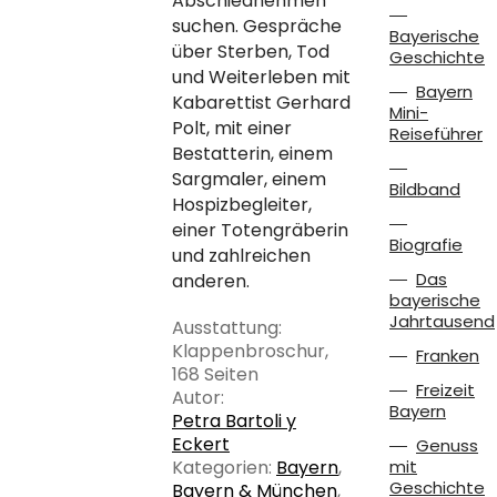
Abschiednehmen
suchen. Gespräche
Bayerische
über Sterben, Tod
Geschichte
und Weiterleben mit
Bayern
Kabarettist Gerhard
Mini-
Polt, mit einer
Reiseführer
Bestatterin, einem
Sargmaler, einem
Bildband
Hospizbegleiter,
einer Totengräberin
Biografie
und zahlreichen
Das
anderen.
bayerische
Jahrtausend
Ausstattung:
Klappenbroschur,
Franken
168 Seiten
Freizeit
Autor:
Bayern
Petra Bartoli y
Eckert
Genuss
Kategorien:
Bayern
,
mit
Geschichte
Bayern & München
,