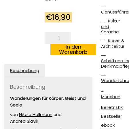
Genussführe
€
16,90
Kultur
und
Sprache
Kraftplätze
im
Kunst &
Berchtesgadener
In den
Architektur
Land
Warenkorb
und
Schriftenreih
im
Denkmalpfle
Rupertiwinkel
Beschreibung
Menge
Wanderführe
Beschreibung
München
Wanderungen für Körper, Geist und
Seele
Belletristik
von
Nikola Hollmann
und
Bestseller
Andrea Slavik
ebook