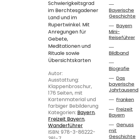
Schwierigkeitsgrad
im Berchtesgadener
Bayerische
Geschichte
Land und im
Rupertwinkel. Mit
Bayern
Anregungen für
Mini-
Reiseführer
Gebete,
Meditationen und
Rituale sowie
Bildband
Übersichtskarten
Biografie
Autor:
Das
Ausstattung:
bayerische
Klappenbroschur,
Jahrtausend
176 Seiten, mit
Kartenmaterial und
Franken
farbiger Bebilderung
Freizeit
Kategorien:
Bayern
,
Bayern
Freizeit Bayern
,
Genuss
Wanderführer
mit
ISBN: 978-3-86222-
Geschichte
381-7