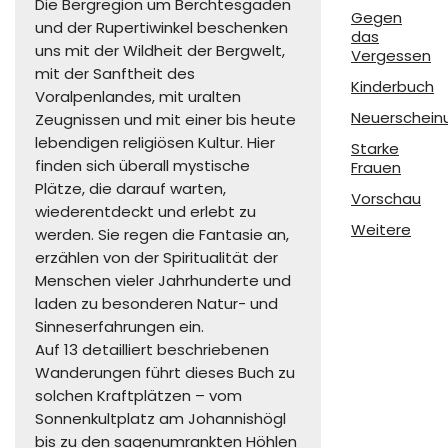
Die Bergregion um Berchtesgaden
Gegen
und der Rupertiwinkel beschenken
das
uns mit der Wildheit der Bergwelt,
Vergessen
mit der Sanftheit des
Kinderbuch
Voralpenlandes, mit uralten
Neuerschein
Zeugnissen und mit einer bis heute
lebendigen religiösen Kultur. Hier
Starke
finden sich überall mystische
Frauen
Plätze, die darauf warten,
Vorschau
wiederentdeckt und erlebt zu
Weitere
werden. Sie regen die Fantasie an,
erzählen von der Spiritualität der
Menschen vieler Jahrhunderte und
laden zu besonderen Natur- und
Sinneserfahrungen ein.
Auf 13 detailliert beschriebenen
Wanderungen führt dieses Buch zu
solchen Kraftplätzen – vom
Sonnenkultplatz am Johannishögl
bis zu den sagenumrankten Höhlen