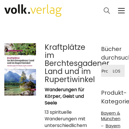
Kraftplätze
Bücher
im
durchsuc
Berchtesgadener
Suche
Land und im
LOS
nach:
Rupertiwinkel
Wanderungen für
Produkt-
Körper, Geist und
Kategori
Seele
13 spirituelle
Bayern &
Wanderungen mit
München
unterschiedlichem
Bayern