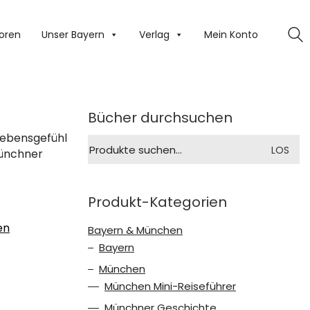
oren
Unser Bayern
Verlag
Mein Konto
Bücher durchsuchen
Lebensgefühl
Suche
LOS
Münchner
nach:
Produkt-Kategorien
en
Bayern & München
Bayern
München
München Mini-Reiseführer
Münchner Geschichte