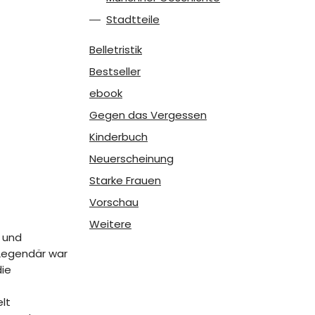
Stadtteile
Belletristik
Bestseller
ebook
Gegen das Vergessen
Kinderbuch
Neuerscheinung
Starke Frauen
Vorschau
Weitere
e und
. Legendär war
die
lt