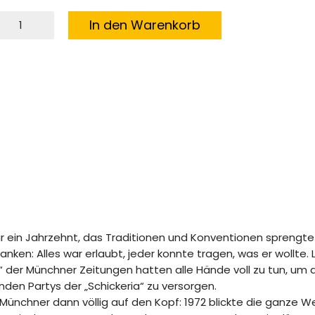
ünchens
In den Warenkorb
ilde
0er
enge
war ein Jahrzehnt, das Traditionen und Konventionen sprengt
ranken: Alles war erlaubt, jeder konnte tragen, was er wollte
 der Münchner Zeitungen hatten alle Hände voll zu tun, um 
den Partys der „Schickeria“ zu versorgen.
Münchner dann völlig auf den Kopf: 1972 blickte die ganze We