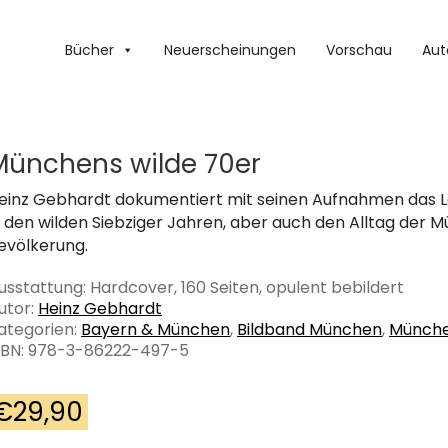
Bücher
Neuerscheinungen
Vorschau
Aut
Münchens wilde 70er
einz Gebhardt dokumentiert mit seinen Aufnahmen das 
n den wilden Siebziger Jahren, aber auch den Alltag der 
evölkerung.
usstattung: Hardcover, 160 Seiten, opulent bebildert
utor:
Heinz Gebhardt
ategorien:
Bayern & München
,
Bildband München
,
Münch
SBN: 978-3-86222-497-5
€
29,90