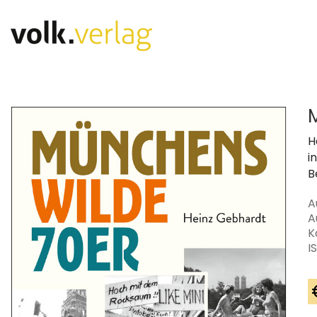
H
i
B
A
A
K
I