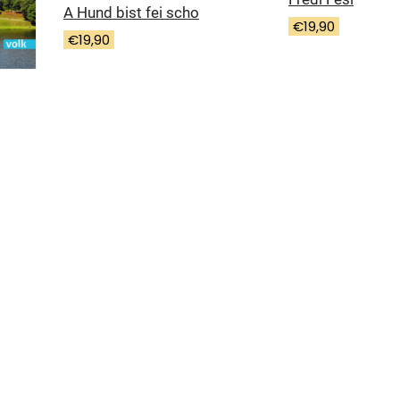
A Hund bist fei scho
€
19,90
€
19,90