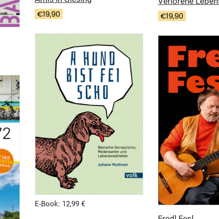
Verlorene Leben
€
19,90
€
19,90
E-Book: 12,99 €
Fredl Fesl