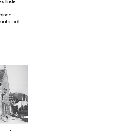
es Ende
seinen
imatstadt.