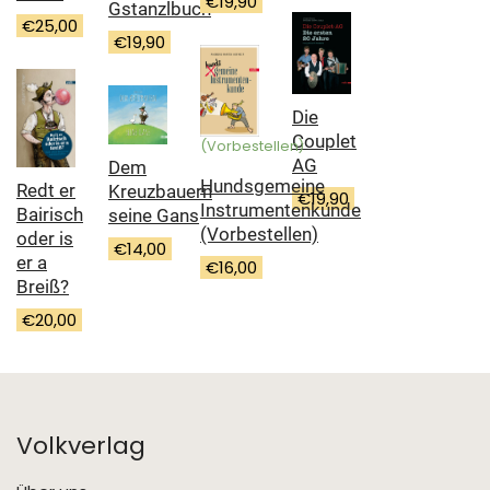
€
19,90
Gstanzlbuch
€
25,00
€
19,90
Die
Couplet
(Vorbestellen)
AG
Dem
Hundsgemeine
Redt er
Kreuzbauern
€
19,90
Instrumentenkunde
Bairisch
seine Gans
(Vorbestellen)
oder is
€
14,00
er a
€
16,00
Breiß?
€
20,00
Volkverlag