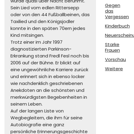
wurde quasi über Nacht berühmt.
Gegen
Sein Lied vom edlen Rittersepp
das
oder von den 44 Fußballbeinen, das
Vergessen
Taxilied und den Königsjodler
Kinderbuch
konnte in den späten 70ern jedes
Kind mitsingen.
Neuerschein
Trotz einer im Jahr 1997
Starke
diagnostizierten Parkinson-
Frauen
Erkrankung stand Fredl Fesl noch bis
Vorschau
2006 auf der Bühne. Er blickt auf
Weitere
eine ungewöhnliche Karriere zurück
und erinnert sich in ebenso locker
wie nachdenklich geschriebenen
Anekdoten an die schönsten und
merkwürdigsten Begebenheiten in
seinem Leben.
Auf der langen Liste von
Wegbegleitern, die ihm für seine
Autobiografie eine ganz
persönliche Erinnerungsgeschichte