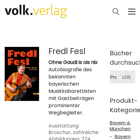
Fredl Fesl
Bücher
durchsuc
Ohne Gaudi is ois nix
Autobiografie des
Suche
bekannten
LOS
nach:
bayerischen
Musikkabarettisten
mit Gastbeiträgen
Produkt-
prominenter
Kategori
Wegbegleiter.
Bayern &
Ausstattung:
München
Broschur, zahlreiche
Bayern
Abbildungen, 224