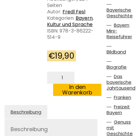
Seiten
Bayerische
Autor:
Fredl Fesl
Geschichte
Kategorien:
Bayern
,
Kultur und Sprache
Bayern
ISBN: 978-3-86222-
Mini-
Reiseführer
514-9
Bildband
€
19,90
Biografie
Fredl
Das
Fesl
bayerische
Menge
In den
Jahrtausend
Warenkorb
Franken
Freizeit
Beschreibung
Bayern
Genuss
mit
Beschreibung
Geschichte