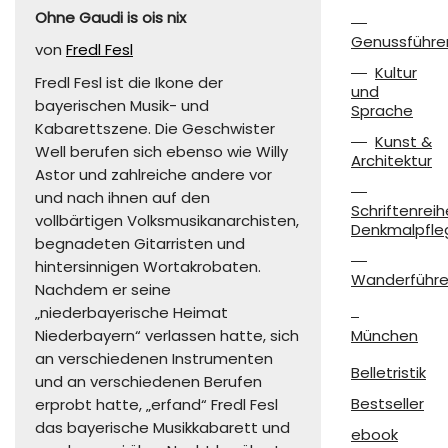
Ohne Gaudi is ois nix
Genussführe
von
Fredl Fesl
Kultur
Fredl Fesl ist die Ikone der
und
bayerischen Musik- und
Sprache
Kabarettszene. Die Geschwister
Kunst &
Well berufen sich ebenso wie Willy
Architektur
Astor und zahlreiche andere vor
und nach ihnen auf den
Schriftenreih
vollbärtigen Volksmusikanarchisten,
Denkmalpfle
begnadeten Gitarristen und
hintersinnigen Wortakrobaten.
Wanderführe
Nachdem er seine
„niederbayerische Heimat
Niederbayern“ verlassen hatte, sich
München
an verschiedenen Instrumenten
Belletristik
und an verschiedenen Berufen
Bestseller
erprobt hatte, „erfand“ Fredl Fesl
das bayerische Musikkabarett und
ebook