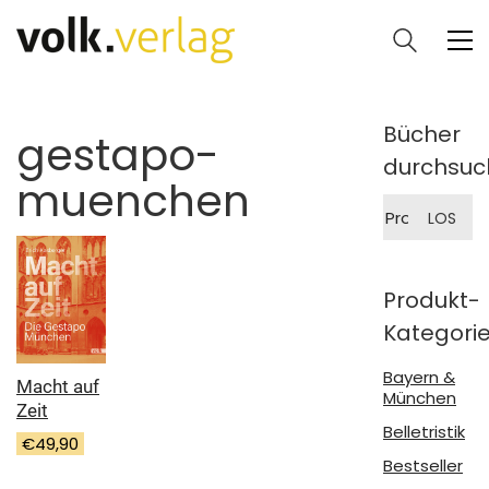
Bücher
gestapo-
durchsuc
muenchen
Suche
LOS
nach:
Produkt-
Kategori
Bayern &
Macht auf
München
Zeit
Belletristik
€
49,90
Bestseller