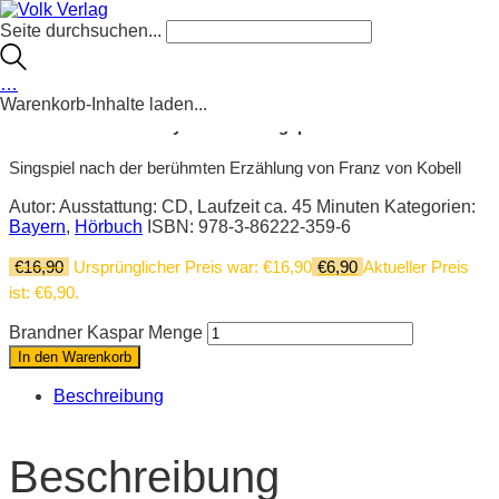
Angebot!
Seite durchsuchen...
Brandner Kaspar
…
Warenkorb-Inhalte laden...
Das Hörbuch zum bayerischen Singspiel
Singspiel nach der berühmten Erzählung von Franz von Kobell
Autor:
Ausstattung: CD, Laufzeit ca. 45 Minuten
Kategorien:
Bayern
,
Hörbuch
ISBN: 978-3-86222-359-6
€
16,90
Ursprünglicher Preis war: €16,90
€
6,90
Aktueller Preis
ist: €6,90.
Brandner Kaspar Menge
In den Warenkorb
Beschreibung
Beschreibung