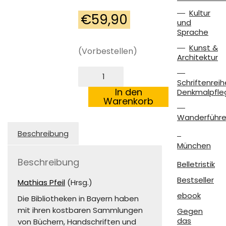
Kultur
€
59,90
und
Sprache
Kunst &
(Vorbestellen)
Architektur
Bibliotheken
in
Schriftenreih
Bayern
In den
Denkmalpfle
Menge
Warenkorb
Wanderführe
Beschreibung
München
Beschreibung
Belletristik
Bestseller
Mathias Pfeil
(Hrsg.)
ebook
Die Bibliotheken in Bayern haben
mit ihren kostbaren Sammlungen
Gegen
das
von Büchern, Handschriften und