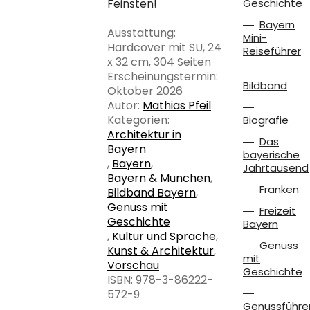
Feinsten!
Geschichte
Bayern
Ausstattung:
Mini-
Hardcover mit SU, 24
Reiseführer
x 32 cm, 304 Seiten
Erscheinungstermin:
Bildband
Oktober 2026
Autor:
Mathias Pfeil
Kategorien:
Biografie
Architektur in
Das
Bayern
bayerische
,
Bayern
,
Jahrtausend
Bayern & München
,
Franken
Bildband Bayern
,
Genuss mit
Freizeit
Geschichte
Bayern
,
Kultur und Sprache
,
Genuss
Kunst & Architektur
,
mit
Vorschau
Geschichte
ISBN: 978-3-86222-
572-9
Genussführe