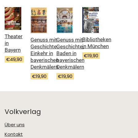
Theater
Bibliotheken
Genuss mit
Genuss mit
in
in München
Geschichte.
Geschichte.
Bayern
Baden in
Einkehr in
€
19,90
€
49,90
bayerischen
bayerischen
Denkmälern
Denkmälern.
€
19,90
€
19,90
Volkverlag
Über uns
Kontakt