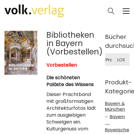
Bibliotheken
Bücher
in Bayern
durchsuc
(Vorbestellen)
Suche
LOS
nach:
Vorbestellen
Die schönsten
Produkt-
Paläste des Wissens
Kategori
Dieser Prachtband
mit groß­formatigen
Bayern &
Architekturfotos lädt
München
zum ausgiebigen
Bayern
Schwelgen ein.
Kultur­genuss vom
Bayerische