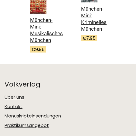
München-
Mini:
München-
Kriminelles
Mini:
München
Musikalisches
€
7,95
München
€
9,95
Volkverlag
Über uns
Kontakt
Manuskripteinsendungen
Praktikumsangebot