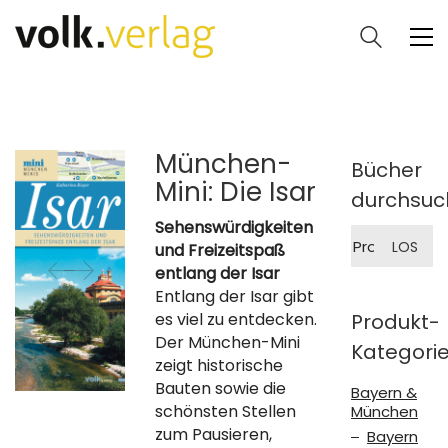
München-
Bücher
Mini: Die Isar
durchsuc
Sehenswürdigkeiten
Suche
LOS
und Freizeitspaß
nach:
entlang der Isar
Entlang der Isar gibt
es viel zu entdecken.
Produkt-
Der München-Mini
Kategori
zeigt historische
Bauten sowie die
Bayern &
schönsten Stellen
München
zum Pausieren,
Bayern