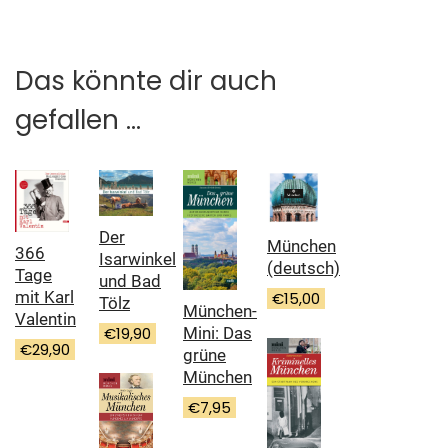
Das könnte dir auch
gefallen …
Der
München
366
Isarwinkel
(deutsch)
Tage
und Bad
mit Karl
€
15,00
Tölz
München-
Valentin
Mini: Das
€
19,90
€
29,90
grüne
München
€
7,95