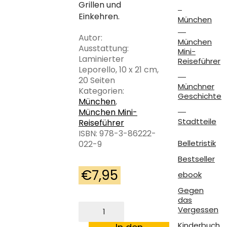
Grillen und
Einkehren.
München
Autor:
München
Ausstattung:
Mini-
Laminierter
Reiseführer
Leporello, 10 x 21 cm,
20 Seiten
Münchner
Kategorien:
Geschichte
München
,
München Mini-
Stadtteile
Reiseführer
ISBN: 978-3-86222-
Belletristik
022-9
Bestseller
€
7,95
ebook
Gegen
das
München-
Vergessen
Mini:
Die
Kinderbuch