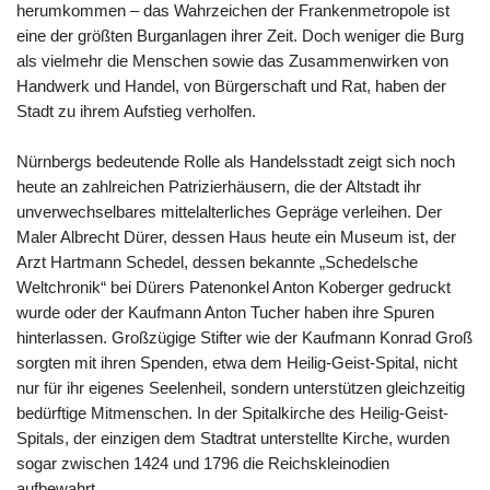
herumkommen – das Wahrzeichen der Frankenmetropole ist
eine der größten Burganlagen ihrer Zeit. Doch weniger die Burg
als vielmehr die Menschen sowie das Zusammenwirken von
Handwerk und Handel, von Bürgerschaft und Rat, haben der
Stadt zu ihrem Aufstieg verholfen.
Nürnbergs bedeutende Rolle als Handelsstadt zeigt sich noch
heute an zahlreichen Patrizierhäusern, die der Altstadt ihr
unverwechselbares mittelalterliches Gepräge verleihen. Der
Maler Albrecht Dürer, dessen Haus heute ein Museum ist, der
Arzt Hartmann Schedel, dessen bekannte „Schedelsche
Weltchronik“ bei Dürers Patenonkel Anton Koberger gedruckt
wurde oder der Kaufmann Anton Tucher haben ihre Spuren
hinterlassen. Großzügige Stifter wie der Kaufmann Konrad Groß
sorgten mit ihren Spenden, etwa dem Heilig-Geist-Spital, nicht
nur für ihr eigenes Seelenheil, sondern unterstützen gleichzeitig
bedürftige Mitmenschen. In der Spitalkirche des Heilig-Geist-
Spitals, der einzigen dem Stadtrat unterstellte Kirche, wurden
sogar zwischen 1424 und 1796 die Reichskleinodien
aufbewahrt.