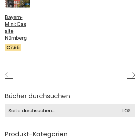
Bayern-
Mini: Das
alte
Nürnberg
€
7,95
Bücher durchsuchen
Search
for:
Produkt-Kategorien