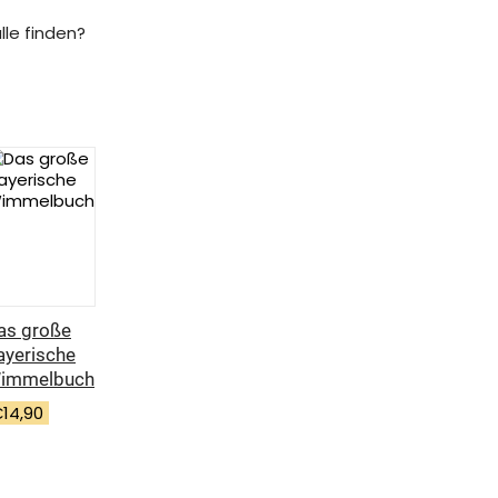
lle finden?
as große
ayerische
immelbuch
€
14,90