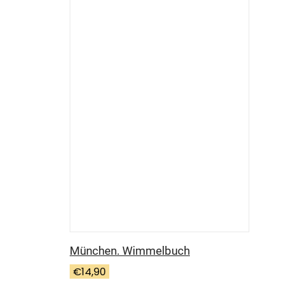
München. Wimmelbuch
€
14,90