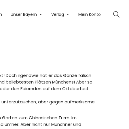
n
Unser Bayern
Verlag
Mein Konto
t! Doch irgendwie hat er das Ganze falsch
und beliebtesten Plätzen Münchens! Aber so
k oder den Feiernden auf dem Oktoberfest
nge unterzutauchen, aber gegen aufmerksame
n Garten zum Chinesischen Turm. Im
end umher. Aber nicht nur Münchner und