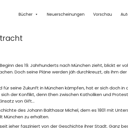
Bücher
Neuerscheinungen
Vorschau
Aut
etracht
eginn des 19. Jahrhunderts nach München zieht, blickt er volle
machen. Doch seine Pläne werden jäh durchkreuzt, als ihm der
und für seine Zukunft in München kämpfen, hat er sich doch in 
t sich der Konflikt, denn Ehen zwischen Katholiken und Prote
Einsatz von Gift…
chichte des Johann Balthasar Michel, dem es 1801 mit Unters
dt München zu erhalten.
eit jeher fasziniert von der Geschichte ihrer Stadt. Ganz be