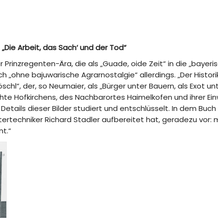
Die Arbeit, das Sach‘ und der Tod“
r Prinzregenten-Ära, die als „Guade, oide Zeit“ in die „bayeri
 „ohne bajuwarische Agrarnostalgie“ allerdings. „Der Histori
hl“, der, so Neumaier, als „Bürger unter Bauern, als Exot u
ichte Hofkirchens, des Nachbarortes Haimelkofen und ihrer Ein
etails dieser Bilder studiert und entschlüsselt. In dem Buch ,
ertechniker Richard Stadler aufbereitet hat, geradezu vor:
nt.“