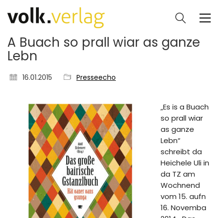
A Buach so prall wiar as ganze
Lebn
16.01.2015
Presseecho
„Es is a Buach
so prall wiar
as ganze
Lebn“
schreibt da
Heichele Uli in
da TZ am
Wochnend
vom 15. aufn
16. Novemba