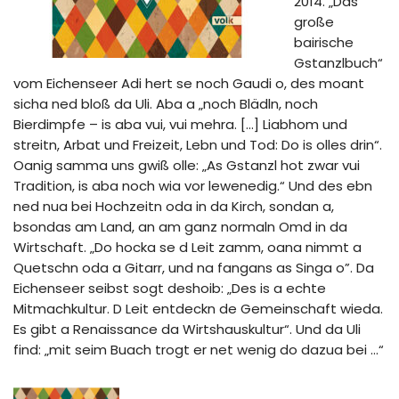
2014. „Das
große
bairische
Gstanzlbuch“
vom Eichenseer Adi hert se noch Gaudi o, des moant
sicha ned bloß da Uli. Aba a „noch Blädln, noch
Bierdimpfe – is aba vui, vui mehra. […] Liabhom und
streitn, Arbat und Freizeit, Lebn und Tod: Do is olles drin“.
Oanig samma uns gwiß olle: „As Gstanzl hot zwar vui
Tradition, is aba noch wia vor lewenedig.“ Und des ebn
ned nua bei Hochzeitn oda in da Kirch, sondan a,
bsondas am Land, an am ganz normaln Omd in da
Wirtschaft. „Do hocka se d Leit zamm, oana nimmt a
Quetschn oda a Gitarr, und na fangans as Singa o”. Da
Eichenseer seibst sogt deshoib: „Des is a echte
Mitmachkultur. D Leit entdeckn de Gemeinschaft wieda.
Es gibt a Renaissance da Wirtshauskultur“. Und da Uli
find: „mit seim Buach trogt er net wenig do dazua bei …“