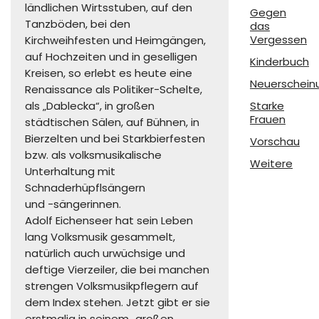
ländlichen Wirtsstuben, auf den
Gegen
Tanzböden, bei den
das
Vergessen
Kirchweihfesten und Heimgängen,
auf Hochzeiten und in geselligen
Kinderbuch
Kreisen, so erlebt es heute eine
Neuerschein
Renaissance als Politiker-Schelte,
als „Dablecka“, in großen
Starke
Frauen
städtischen Sälen, auf Bühnen, in
Bierzelten und bei Starkbierfesten
Vorschau
bzw. als volksmusikalische
Weitere
Unterhaltung mit
Schnaderhüpflsängern
und -sängerinnen.
Adolf Eichenseer hat sein Leben
lang Volksmusik gesammelt,
natürlich auch urwüchsige und
deftige Vierzeiler, die bei manchen
strengen Volksmusikpflegern auf
dem Index stehen. Jetzt gibt er sie
erstmalig in seinem „großen