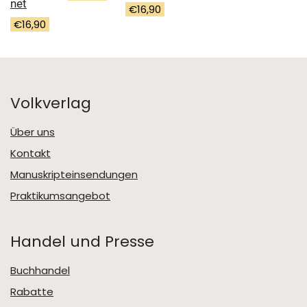
net
€
16,90
€
16,90
Volkverlag
Über uns
Kontakt
Manuskripteinsendungen
Praktikumsangebot
Handel und Presse
Buchhandel
Rabatte