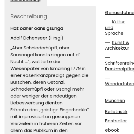
Genussführe
Beschreibung
Kultur
und
Hat oaner oans gsunga
Sprache
Adolf Eichenseer
(Hrsg.)
Kunst &
„Aber Schniederhüpfl, aber
Architektur
Sausangel könnts singen auf d’
Nacht …“, wetterte der
Schriftenreih
Wiesenpater von Ismaning 1779 in
Denkmalpfle
einer Rosenkranzpredigt gegen die
Burschen, deren Gstanzl,
Wanderführe
Schnaderhüpfl oder Gsangl mehr
oder weniger der eindeutigen
München
Liebeswerbung dienten.
Erfreute das „geistige Fingerhackln“
Belletristik
mit improvisierten gesungenen
Bestseller
Vierzeilern in früheren Zeiten vor
ebook
allem das Publikum in den