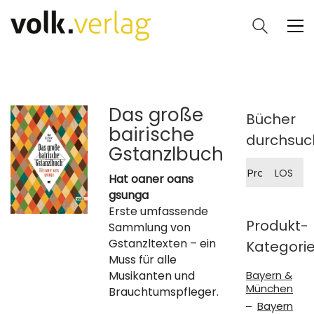
Das große
Bücher
bairische
durchsuc
Gstanzlbuch
Suche
LOS
nach:
Hat oaner oans
gsunga
Erste umfassende
Produkt-
Sammlung von
Gstanzltexten – ein
Kategori
Muss für alle
Musikanten und
Bayern &
München
Brauchtumspfleger.
Bayern