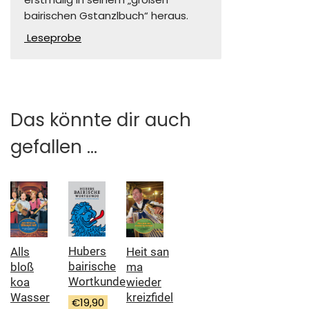
bairischen Gstanzlbuch“ heraus.
Leseprobe
Das könnte dir auch
gefallen …
Hubers
Heit san
Alls
bairische
ma
bloß
Wortkunde
wieder
koa
kreizfidel
Wasser
€
19,90