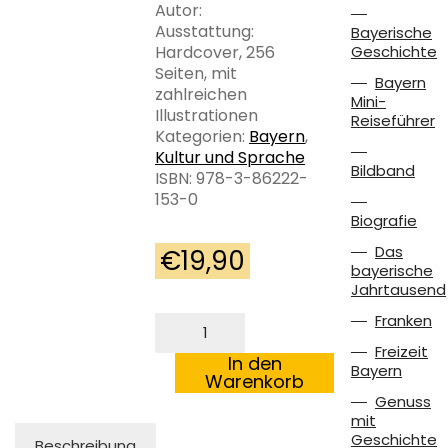
Autor:
Ausstattung:
Bayerische
Hardcover, 256
Geschichte
Seiten, mit
Bayern
zahlreichen
Mini-
Illustrationen
Reiseführer
Kategorien:
Bayern
,
Kultur und Sprache
Bildband
ISBN: 978-3-86222-
153-0
Biografie
Das
€
19,90
bayerische
Jahrtausend
Franken
Das
große
Freizeit
bairische
In den
Bayern
Gstanzlbuch
Warenkorb
Menge
Genuss
mit
Geschichte
Beschreibung