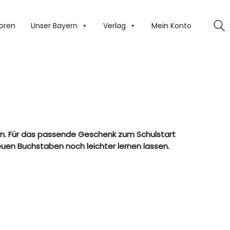
oren
Unser Bayern
Verlag
Mein Konto
hern. Für das passende Geschenk zum Schulstart
euen Buchstaben noch leichter lernen lassen.