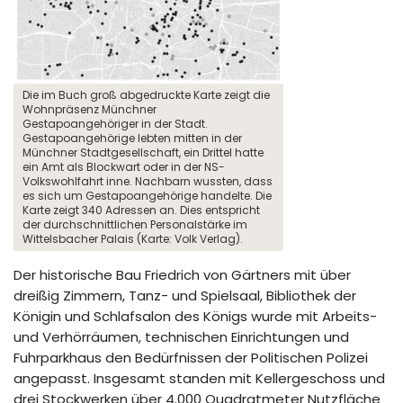
Die im Buch groß abgedruckte Karte zeigt die
Wohnpräsenz Münchner
Gestapoangehöriger in der Stadt.
Gestapoangehörige lebten mitten in der
Münchner Stadtgesellschaft, ein Drittel hatte
ein Amt als Blockwart oder in der NS-
Volkswohlfahrt inne. Nachbarn wussten, dass
es sich um Gestapoangehörige handelte. Die
Karte zeigt 340 Adressen an. Dies entspricht
der durchschnittlichen Personalstärke im
Wittelsbacher Palais (Karte: Volk Verlag).
Der historische Bau Friedrich von Gärtners mit über
dreißig Zimmern, Tanz- und Spielsaal, Bibliothek der
Königin und Schlafsalon des Königs wurde mit Arbeits-
und Verhörräumen, technischen Einrichtungen und
Fuhrparkhaus den Bedürfnissen der Politischen Polizei
angepasst. Insgesamt standen mit Kellergeschoss und
drei Stockwerken über 4.000 Quadratmeter Nutzfläche