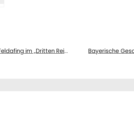
Bayerische Geschichten 01/2025: Feldafing im „Dritten Reich“ und in der Nachkriegszeit