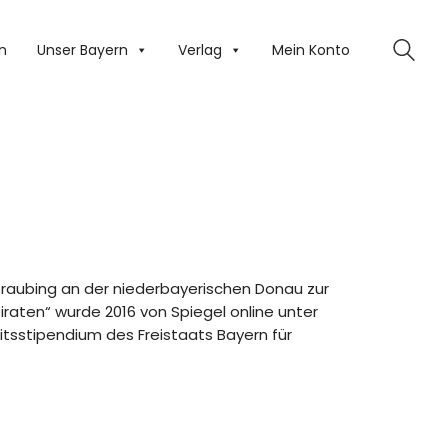
n
Unser Bayern
Verlag
Mein Konto
Straubing an der niederbayerischen Donau zur
iraten“ wurde 2016 von Spiegel online unter
itsstipendium des Freistaats Bayern für