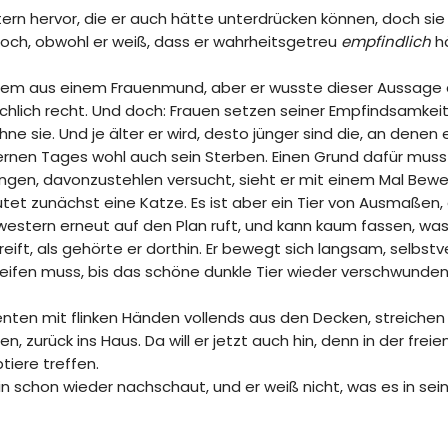
stern hervor, die er auch hätte unterdrücken können, doch sie 
noch, obwohl er weiß, dass er wahrheitsgetreu
empfindlich
h
or allem aus einem Frauenmund, aber er wusste dieser Aussa
ächlich recht. Und doch: Frauen setzen seiner Empfindsamke
sie. Und je älter er wird, desto jünger sind die, an denen er
fernen Tages wohl auch sein Sterben. Einen Grund dafür muss
ungen, davonzustehlen versucht, sieht er mit einem Mal Bewe
t zunächst eine Katze. Es ist aber ein Tier von Ausmaßen, d
estern erneut auf den Plan ruft, und kann kaum fassen, was e
eift, als gehörte er dorthin. Er bewegt sich langsam, selbst
fen muss, bis das schöne dunkle Tier wieder verschwunden 
ten mit flinken Händen vollends aus den Decken, streichen
, zurück ins Haus. Da will er jetzt auch hin, denn in der freie
iere treffen.
ein schon wieder nachschaut, und er weiß nicht, was es in sei