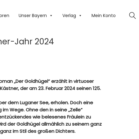
oren
Unser Bayern
Verlag
Mein Konto
ner-Jahr 2024
man „Der Goldhügel“ erzählt in virtuoser
ästner, der am 23. Februar 2024 seinen 125.
 über dem Luganer See, erholen. Doch eine
 im Wege. Ohne den in seine „Zelle“
entzückendes wie belesenes Fräulein zu
wird der Goldhügel allmählich zu seinem ganz
ganz im Stil des großen Dichters.