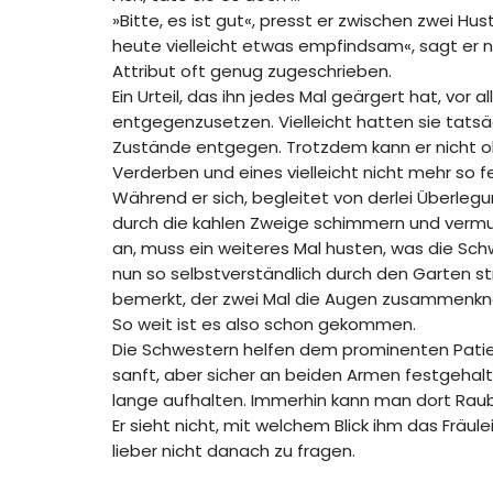
»Bitte, es ist gut«, presst er zwischen zwei Hu
heute vielleicht etwas empfindsam«, sagt er 
Attribut oft genug zugeschrieben.
Ein Urteil, das ihn jedes Mal geärgert hat, v
entgegenzusetzen. Vielleicht hatten sie tats
Zustände entgegen. Trotzdem kann er nicht ohne 
Verderben und eines vielleicht nicht mehr so 
Während er sich, begleitet von derlei Überleg
durch die kahlen Zweige schimmern und vermute
an, muss ein weiteres Mal husten, was die Schw
nun so selbstverständlich durch den Garten str
bemerkt, der zwei Mal die Augen zusammenknei
So weit ist es also schon gekommen.
Die Schwestern helfen dem prominenten Patien
sanft, aber sicher an beiden Armen festgehalten
lange aufhalten. Immerhin kann man dort Raubt
Er sieht nicht, mit welchem Blick ihm das Fräul
lieber nicht danach zu fragen.