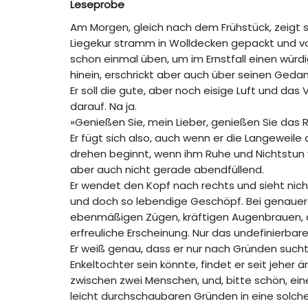
Leseprobe
Am Morgen, gleich nach dem Frühstück, zeigt 
Liegekur stramm in Wolldecken gepackt und vo
schon einmal üben, um im Ernstfall einen würd
hinein, erschrickt aber auch über seinen Ged
Er soll die gute, aber noch eisige Luft und da
darauf. Na ja.
»Genießen Sie, mein Lieber, genießen Sie das 
Er fügt sich also, auch wenn er die Langeweile
drehen beginnt, wenn ihm Ruhe und Nichtstun ve
aber auch nicht gerade abendfüllend.
Er wendet den Kopf nach rechts und sieht nicht
und doch so lebendige Geschöpf. Bei genauerer
ebenmäßigen Zügen, kräftigen Augenbrauen, 
erfreuliche Erscheinung. Nur das undefinierbar
Er weiß genau, dass er nur nach Gründen sucht
Enkeltochter sein könnte, findet er seit jeher 
zwischen zwei Menschen, und, bitte schön, eine
leicht durchschaubaren Gründen in eine solche