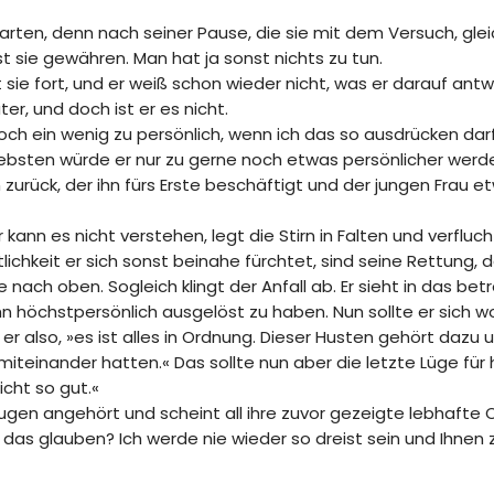
n, denn nach seiner Pause, die sie mit dem Versuch, gleic
st sie gewähren. Man hat ja sonst nichts zu tun.
sie fort, und er weiß schon wieder nicht, was er darauf antwo
ter, und doch ist er es nicht.
och ein wenig zu persönlich, wenn ich das so ausdrücken darf.
 liebsten würde er nur zu gerne noch etwas persönlicher werd
urück, der ihn fürs Erste beschäftigt und der jungen Frau et
kann es nicht verstehen, legt die Stirn in Falten und verflucht 
chkeit er sich sonst beinahe fürchtet, sind seine Rettung, de
ach oben. Sogleich klingt der Anfall ab. Er sieht in das bet
n höchstpersönlich ausgelöst zu haben. Nun sollte er sich w
er also, »es ist alles in Ordnung. Dieser Husten gehört dazu
miteinander hatten.« Das sollte nun aber die letzte Lüge für 
icht so gut.«
ugen angehört und scheint all ihre zuvor gezeigte lebhafte 
ir das glauben? Ich werde nie wieder so dreist sein und Ihnen 