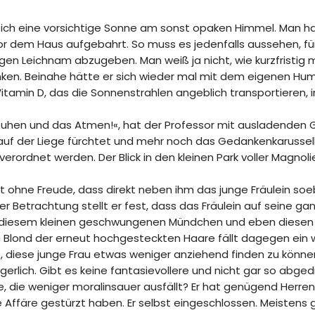
sich eine vorsichtige Sonne am sonst opaken Himmel. Man h
r dem Haus aufgebahrt. So muss es jedenfalls aussehen, für
igen Leichnam abzugeben. Man weiß ja nicht, wie kurzfristig 
anken. Beinahe hätte er sich wieder mal mit dem eigenen Hu
s Vitamin D, das die Sonnenstrahlen angeblich transportieren,
Ruhen und das Atmen!«, hat der Professor mit ausladenden G
 auf der Liege fürchtet und mehr noch das Gedankenkarussell, 
rordnet werden. Der Blick in den kleinen Park voller Magnoli
 ohne Freude, dass direkt neben ihm das junge Fräulein soeb
 Betrachtung stellt er fest, dass das Fräulein auf seine ga
diesem kleinen geschwungenen Mündchen und eben diesen 
e Blond der erneut hochgesteckten Haare fällt dagegen ein we
, diese junge Frau etwas weniger anziehend finden zu können.
ärgerlich. Gibt es keine fantasievollere und nicht gar so abg
, die weniger moralinsauer ausfällt? Er hat genügend Herren
 Affäre gestürzt haben. Er selbst eingeschlossen. Meistens g