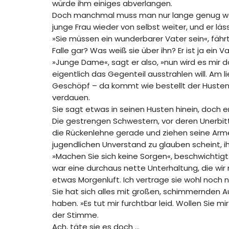
würde ihm einiges abverlangen.
Doch manchmal muss man nur lange genug warte
junge Frau wieder von selbst weiter, und er läs
»Sie müssen ein wunderbarer Vater sein«, fährt 
Falle gar? Was weiß sie über ihn? Er ist ja ein Va
»Junge Dame«, sagt er also, »nun wird es mir d
eigentlich das Gegenteil ausstrahlen will. Am
Geschöpf – da kommt wie bestellt der Husten z
verdauen.
Sie sagt etwas in seinen Husten hinein, doch er 
Die gestrengen Schwestern, vor deren Unerbittli
die Rückenlehne gerade und ziehen seine Arme n
jugendlichen Unverstand zu glauben scheint, ih
»Machen Sie sich keine Sorgen«, beschwichtigt 
war eine durchaus nette Unterhaltung, die wir 
etwas Morgenluft. Ich vertrage sie wohl noch n
Sie hat sich alles mit großen, schimmernden A
haben. »Es tut mir furchtbar leid. Wollen Sie m
der Stimme.
Ach, täte sie es doch …