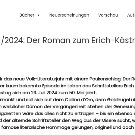
Bücher
Neuerscheinungen
Vorschau
Aut
1/2024: Der Roman zum Erich-Käst
 das neue Volk-Literaturjahr mit einem Paukenschlag: Der Ro
 kaum bekannte Episode im Leben des Schriftstellers Erich K
ag sich am 29. Juli 2024 zum 50. Mal jährt.
 erkrankt und soll sich auf dem Collina d’Oro, dem Goldhügel
ch weiblicher Dämon der Vergangenheit stehen der Genesung
retten wäre das alles nicht zu ertragen – bis ein ebenso 
 der alternde Schriftsteller den Weg aus der Misere sucht, 
e famose literarische Hommage gelungen, originell und doch 