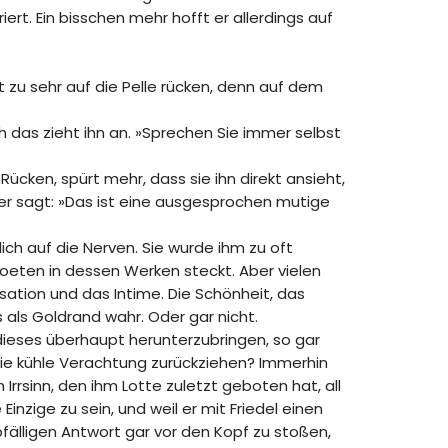
iert. Ein bisschen mehr hofft er allerdings auf
ht zu sehr auf die Pelle rücken, denn auf dem
h das zieht ihn an. »Sprechen Sie immer selbst
ücken, spürt mehr, dass sie ihn direkt ansieht,
 er sagt: »Das ist eine ausgesprochen mutige
ich auf die Nerven. Sie wurde ihm zu oft
Poeten in dessen Werken steckt. Aber vielen
ation und das Intime. Die Schönheit, das
 als Goldrand wahr. Oder gar nicht.
 dieses überhaupt herunterzubringen, so gar
 die kühle Verachtung zurückziehen? Immerhin
Irrsinn, den ihm Lotte zuletzt geboten hat, all
inzige zu sein, und weil er mit Friedel einen
bfälligen Antwort gar vor den Kopf zu stoßen,