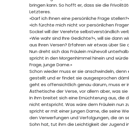
bringen kann. So hofft er, dass sie die Frivolit
Letzteres.
»Darf ich Ihnen eine persönliche Frage stellen?«,
»Ich fürchte mich nicht vor persönlichen Fragen
Sockel will der Verehrte selbstverständlich ver
»Wie wahr sind Ihre Gedichte?«, will sie dann 
aus Ihren Versen? Erfahren wir etwas über Sie 
Nun dreht sich das Fräulein mühevoll unterhalb 
spricht in den Morgenhimmel hinein und würde 
Frage, junge Dame.«
Schon wieder muss er sie anschwindeln, denn ei
gestellt und er findet sie ausgesprochen däml
geht es offensichtlich genau darum, muss er i
Ästhetische der Verse, vor allem aber, was sie
In ihm breitet sich eine Ernüchterung aus, di
nicht entspricht. Was wäre dem Fräulein nun z
spricht er mit einer jungen Dame, die seine We
den Verwerfungen und Verfolgungen, die an seinen
Sohn hat, tut ihm die Leichtigkeit der Jugend 