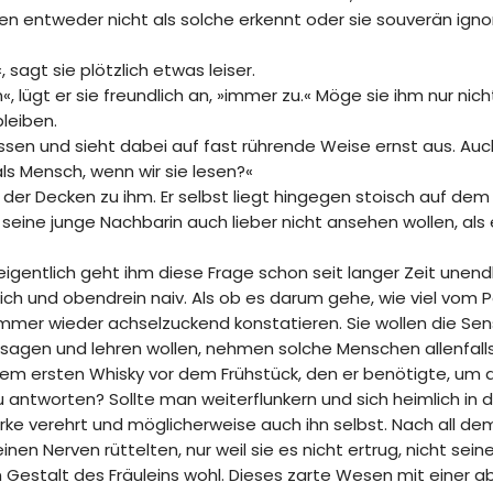
äten entweder nicht als solche erkennt oder sie souverän ignor
 sagt sie plötzlich etwas leiser.
«, lügt er sie freundlich an, »immer zu.« Möge sie ihm nur nic
bleiben.
wissen und sieht dabei auf fast rührende Weise ernst aus. Auc
als Mensch, wenn wir sie lesen?«
der Decken zu ihm. Er selbst liegt hingegen stoisch auf dem R
seine junge Nachbarin auch lieber nicht ansehen wollen, als
gentlich geht ihm diese Frage schon seit langer Zeit unendl
ich und obendrein naiv. Als ob es darum gehe, wie viel vom 
mmer wieder achselzuckend konstatieren. Sie wollen die Sens
 sagen und lehren wollen, nehmen solche Menschen allenfalls
e dem ersten Whisky vor dem Frühstück, den er benötigte, um
u antworten? Sollte man weiterflunkern und sich heimlich in
rke verehrt und möglicherweise auch ihn selbst. Nach all dem 
 Nerven rüttelten, nur weil sie es nicht ertrug, nicht seine E
in Gestalt des Fräuleins wohl. Dieses zarte Wesen mit einer a