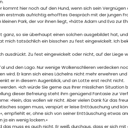
n.
er kommt hier noch auf den Hund, wenn sich sein Vergnügen
ein erstmals aufrichtig erhofftes Gespräch mit der jungen Frau 
leinen Park, der vor ihnen liegt, »hätte Adam und Eva zur Eh
t ganz, so sie überhaupt einen solchen ausgebildet hat, und e
 hat mich tatsächlich ein bisschen zu fest eingewickelt. Ich 
ich ausdrückt. Zu fest eingewickelt oder nicht, auf der Liege w
 Tal und den Lago. Nur wenige Wolkenschlieren verdecken noc
wird. Er kann sich eines Lächelns nicht mehr erwehren und 
enkt er in diesem Augenblick, und an Lotte erst recht nicht.
werden. »Ich würde Sie gerne aus Ihrer misslichen Situation b
lung dieser Befreiung steht ihm genügend Fantasie zur Ver
me: »Nein, das wollen wir nicht. Aber vielen Dank für das fre
tisches sagen muss, verspürt er leise Enttäuschung und könn
 empfiehlt er, ohne sich von seiner Enttäuschung etwas anm
 ja ein wenig lockern.«
d das muss es auch nicht. Er weiß durchaus, dass er sich mit 