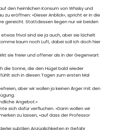
 auf den heimlichen Konsum von Whisky und
zu eröffnen: »Dieser Anblick«, spricht er in die
re gereicht. Stattdessen liegen nur wir beiden
twas frivol sind sie ja auch, aber sie lächelt
bekomme kaum noch Luft, dabei soll ich doch hier
irkt sie freier und offener als in der Gegenwart
h die Sonne, die den Hügel bald wieder
fühlt sich in diesen Tagen zum ersten Mal
efreien, aber wir wollen ja keinen Ärger mit den
fügung.
undliche Angebot.«
te sich dafür verfluchen. »Dann wollen wir
erken zu lassen, »auf dass der Professor
derlei subtilen Anzüglichkeiten in Gefahr