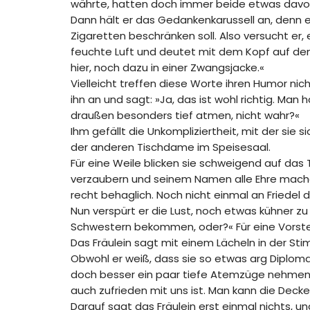
währte, hatten doch immer beide etwas davo
Dann hält er das Gedankenkarussell an, denn 
Zigaretten beschränken soll. Also versucht er, 
feuchte Luft und deutet mit dem Kopf auf den k
hier, noch dazu in einer Zwangsjacke.«
Vielleicht treffen diese Worte ihren Humor nich
ihn an und sagt: »Ja, das ist wohl richtig. Man
draußen besonders tief atmen, nicht wahr?«
Ihm gefällt die Unkompliziertheit, mit der sie s
der anderen Tischdame im Speisesaal.
Für eine Weile blicken sie schweigend auf das
verzaubern und seinem Namen alle Ehre machen 
recht behaglich. Noch nicht einmal an Friedel d
Nun verspürt er die Lust, noch etwas kühner zu 
Schwestern bekommen, oder?« Für eine Vorstel
Das Fräulein sagt mit einem Lächeln in der Stim
Obwohl er weiß, dass sie so etwas arg Diploma
doch besser ein paar tiefe Atemzüge nehmen«,
auch zufrieden mit uns ist. Man kann die Decken
Darauf sagt das Fräulein erst einmal nichts, un