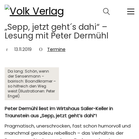
„Sepp, jetzt geht´s dahi“ –
Lesung mit Peter Dermühl
13.11.2019
Termine
Da lang: Schön, wenn
der Sensenmann –
bairisch: Boandlkramer –
so hilfreich den Weg
weist (Illustrationen: Peter
Engel).
Peter Dermühl liest im Wirtshaus Sailer-Keller in
Traunstein aus „Sepp, jetzt geht’s dahi“!
Pragmatisch, unerschrocken, fast schon humorvoll und
manchmal geradezu rebellisch – das Verhältnis der