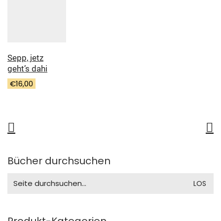
Sepp, jetz
geht’s dahi
€
16,00
Bücher durchsuchen
Search
for:
Produkt-Kategorien