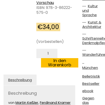
Vorschau
Kultur
ISBN: 978-3-86222-
und
575-0
Sprache
Kunst &
€
34,00
Architektur
Schriftenreih
(Vorbestellen)
Denkmalpfle
Traditionsbildung
Wanderführe
und
Repräsentation
In den
Menge
Warenkorb
München
Belletristik
Beschreibung
Bestseller
ebook
Beschreibung
Gegen
von
Martin Keßler
,
Ferdinand Kramer
das