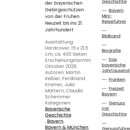
Geschichte
der bayerischen
Gebirgsschützen
Bayern
Mini-
von der Frühen
Reiseführer
Neuzeit bis ins 21.
Jahrhundert
Bildband
Ausstattung:
Hardcover, 15 x 21,5
Biografie
cm, ca. 400 Seiten
Das
Erscheinungstermin:
bayerische
Oktober 2026
Jahrtausend
Autoren: Martin
Keßler, Ferdinand
Franken
Kramer, Julia
Freizeit
Mattern, Claudia
Bayern
Schemmer
Kategorien:
Genuss
mit
Bayerische
Geschichte
Geschichte
,
Bayern
,
Bayern & München
,
Genussführe