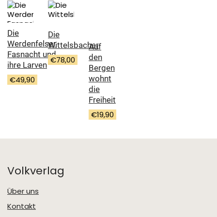
Die
Die
Werdenfelser
Wittelsbacher
Auf
Fasnacht und
den
€
78,00
ihre Larven
Bergen
wohnt
€
49,90
die
Freiheit
€
19,90
Volkverlag
Über uns
Kontakt