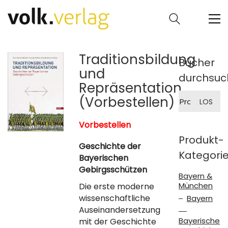
Traditionsbildung
Bücher
und
durchsuc
Repräsentation
Suche
(Vorbestellen)
LOS
nach:
Vorbestellen
Produkt-
Geschichte der
Kategori
Bayerischen
Gebirgsschützen
Bayern &
München
Die erste moderne
wissenschaftliche
Bayern
Auseinandersetzung
Bayerische
mit der Geschichte