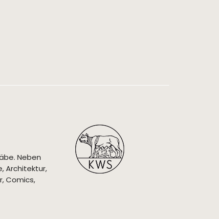
täbe. Neben
 Architektur,
r, Comics,