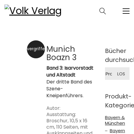
Munich
vergriffen
Bücher
Boazn 3
durchsuc
Band 3: Isarvorstadt
Suche
LOS
und Altstadt
nach:
Der dritte Band des
Szene-
Kneipenführers.
Produkt-
Kategori
Autor:
Ausstattung:
Bayern &
Broschur, 10,5 x 16
München
cm, 110 Seiten, mit
Bayern
Ausklappseiten und