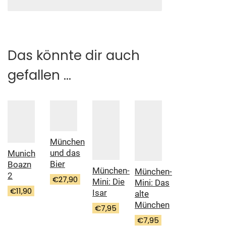
Das könnte dir auch
gefallen …
München
und das
Munich
Bier
Boazn
München-
München-
2
€
27,90
Mini: Die
Mini: Das
€
11,90
Isar
alte
München
€
7,95
€
7,95