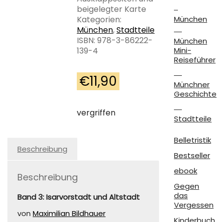
beigelegter Karte
Kategorien:
München
München
,
Stadtteile
ISBN: 978-3-86222-
München
139-4
Mini-
Reiseführer
€
11,90
Münchner
Geschichte
vergriffen
Stadtteile
Belletristik
Beschreibung
Bestseller
ebook
Beschreibung
Gegen
das
Band 3: Isarvorstadt und Altstadt
Vergessen
von
Maximilian Bildhauer
Kinderbuch