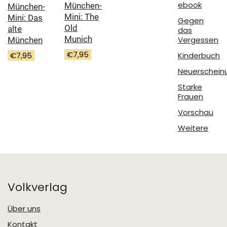
ebook
München-
München-
Mini: The
Mini: Das
Gegen
Old
alte
das
Munich
Vergessen
München
€
7,95
Kinderbuch
€
7,95
Neuerschein
Starke
Frauen
Vorschau
Weitere
Volkverlag
Über uns
Kontakt