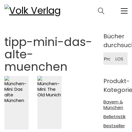
Bücher
tipp-mini-das-
durchsuc
alte-
Suche
LOS
nach:
muenchen
Produkt-
Kategori
Bayern &
München
Belletristik
Bestseller