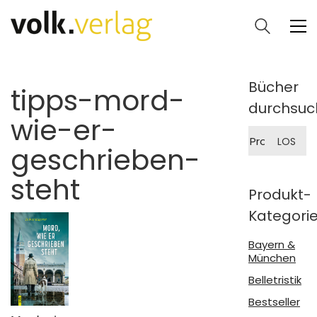
Bücher
tipps-mord-
durchsuc
wie-er-
Suche
LOS
nach:
geschrieben-
steht
Produkt-
Kategori
Bayern &
München
Belletristik
Bestseller