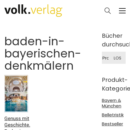
Bücher
baden-in-
durchsuc
bayerischen-
Suche
LOS
nach:
denkmälern
Produkt-
Kategori
Bayern &
München
Belletristik
Genuss mit
Bestseller
Geschichte.