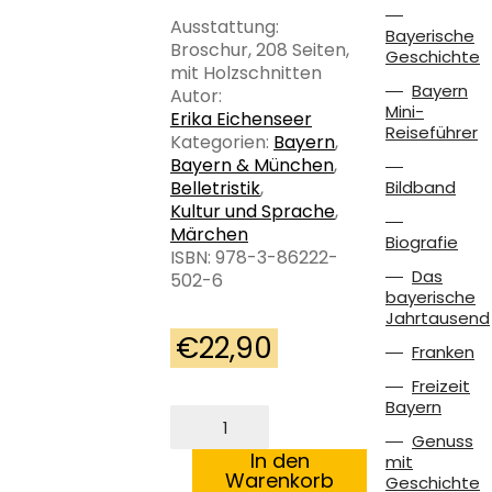
Ausstattung:
Bayerische
Broschur, 208 Seiten,
Geschichte
mit Holzschnitten
Bayern
Autor:
Mini-
Erika Eichenseer
Reiseführer
Kategorien:
Bayern
,
Bayern & München
,
Belletristik
,
Bildband
Kultur und Sprache
,
Märchen
Biografie
ISBN: 978-3-86222-
Das
502-6
bayerische
Jahrtausend
€
22,90
Franken
Freizeit
Bayern
Der
Klappermichl
Genuss
und
In den
mit
die
Warenkorb
Geschichte