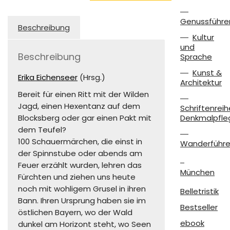
Wilde
Jagd
Genussführe
Menge
Beschreibung
Kultur
und
Beschreibung
Sprache
Kunst &
Erika Eichenseer
(Hrsg.)
Architektur
Bereit für einen Ritt mit der Wilden
Jagd, einen Hexentanz auf dem
Schriftenreih
Blocksberg oder gar einen Pakt mit
Denkmalpfle
dem Teufel?
100 Schauermärchen, die einst in
Wanderführe
der Spinnstube oder abends am
Feuer erzählt wurden, lehren das
München
Fürchten und ziehen uns heute
noch mit wohligem Grusel in ihren
Belletristik
Bann. Ihren Ursprung haben sie im
Bestseller
östlichen Bayern, wo der Wald
ebook
dunkel am Horizont steht, wo Seen