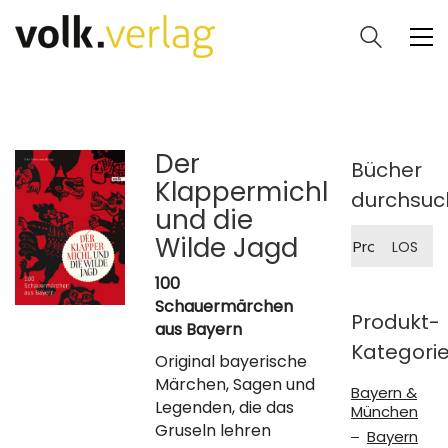
Der
Bücher
Klappermichl
durchsuc
und die
Suche
Wilde Jagd
LOS
nach:
100
Schauermärchen
Produkt-
aus Bayern
Kategori
Original bayerische
Märchen, Sagen und
Bayern &
Legenden, die das
München
Gruseln lehren
Bayern