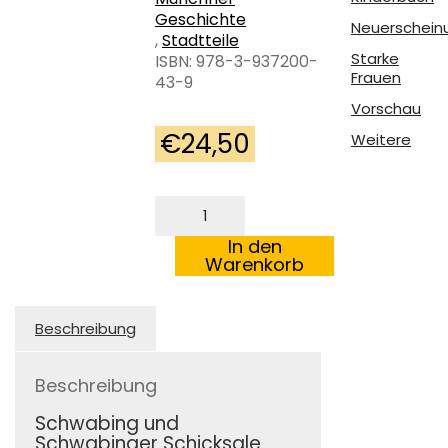
Geschichte
Neuerschein
,
Stadtteile
Starke
ISBN: 978-3-937200-
Frauen
43-9
Vorschau
€
24,50
Weitere
ausgegrenzt
entrechtet
deportiert
In den
Menge
Warenkorb
Beschreibung
Beschreibung
Schwabing und
Schwabinger Schicksale