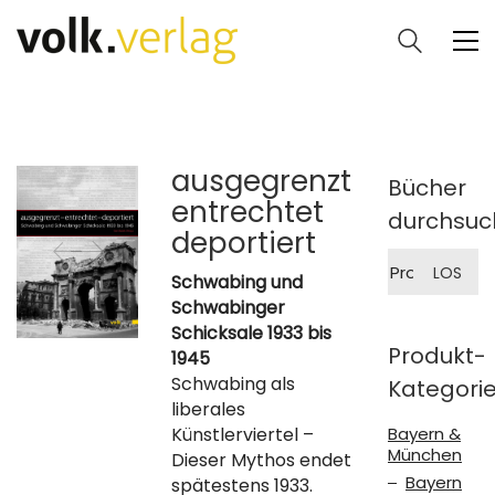
ausgegrenzt
Bücher
entrechtet
durchsuc
deportiert
Suche
LOS
nach:
Schwabing und
Schwabinger
Schicksale 1933 bis
Produkt-
1945
Schwabing als
Kategori
liberales
Künstlerviertel –
Bayern &
München
Dieser Mythos endet
Bayern
spätestens 1933.