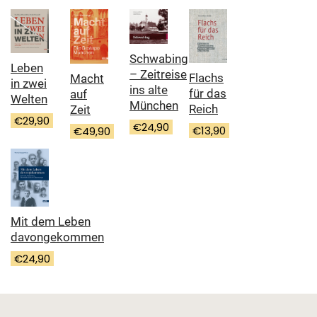
Schwabing
Leben
– Zeitreise
Flachs
Macht
in zwei
ins alte
für das
auf
Welten
München
Reich
Zeit
€
29,90
€
24,90
€
13,90
€
49,90
Mit dem Leben
davongekommen
€
24,90