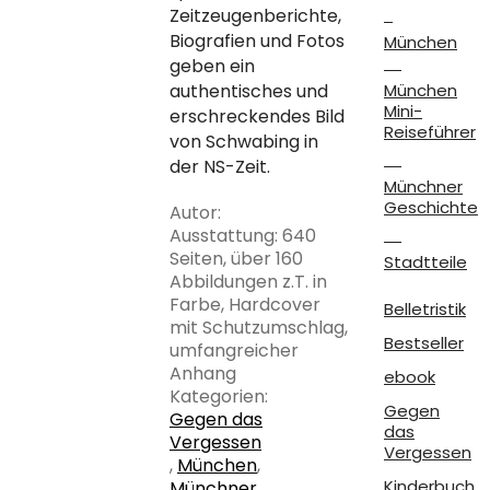
Zeitzeugenberichte,
Biografien und Fotos
München
geben ein
authentisches und
München
Mini-
erschreckendes Bild
Reiseführer
von Schwabing in
der NS-Zeit.
Münchner
Geschichte
Autor:
Ausstattung: 640
Seiten, über 160
Stadtteile
Abbildungen z.T. in
Farbe, Hardcover
Belletristik
mit Schutzumschlag,
Bestseller
umfangreicher
Anhang
ebook
Kategorien:
Gegen
Gegen das
das
Vergessen
Vergessen
,
München
,
Kinderbuch
Münchner