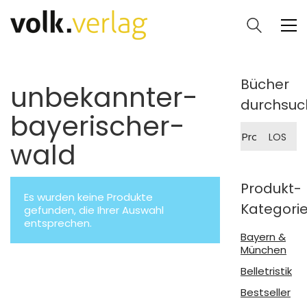
Bücher
unbekannter-
durchsuc
bayerischer-
Suche
LOS
nach:
wald
Produkt-
Es wurden keine Produkte
Kategori
gefunden, die Ihrer Auswahl
entsprechen.
Bayern &
München
Belletristik
Bestseller