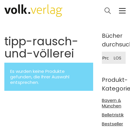
Bücher
tipp-rausch-
durchsuc
und-völlerei
Suche
LOS
nach:
Es wurden keine Produkte
gefunden, die Ihrer Auswahl
Produkt-
entsprechen.
Kategori
Bayern &
München
Belletristik
Bestseller