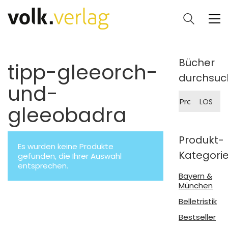
Bücher
tipp-gleeorch-
durchsuc
und-
Suche
LOS
nach:
gleeobadra
Produkt-
Es wurden keine Produkte
Kategori
gefunden, die Ihrer Auswahl
entsprechen.
Bayern &
München
Belletristik
Bestseller