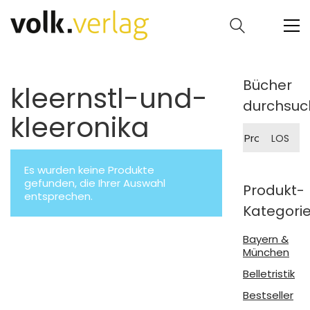
Bücher
kleernstl-und-
durchsuc
kleeronika
Suche
LOS
nach:
Es wurden keine Produkte
gefunden, die Ihrer Auswahl
Produkt-
entsprechen.
Kategori
Bayern &
München
Belletristik
Bestseller