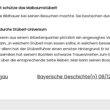
ott schütze das Maibaumstüberl!
ie Bildhauer bei seinen Besuchen machte. Sie bestechen durc
 durchs Stüberl-Universum
wenn aus einem Arbeiterquartier plötzlich ein angesagtes Vierte
rin, „in welchem Stüberl man essen sollte, in welchem besser
 allem hat der Stüberlführer einen ernsten Hintergrund. Er is
aximilian hat seinem Büchlein schwarze Trauerstreifen zum E
 über die entsprechende Seite kleben. Man kann seinen Boazn
gau
Bayerische Geschichte(n) 08/12