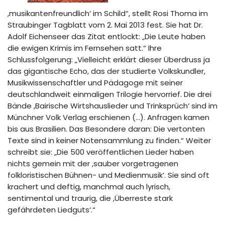
,musikantenfreundlich‘ im Schild“, stellt Rosi Thoma im
Straubinger Tagblatt vom 2. Mai 2013 fest. Sie hat Dr.
Adolf Eichenseer das Zitat entlockt: „Die Leute haben
die ewigen Krimis im Fernsehen satt.“ Ihre
Schlussfolgerung: „Vielleicht erklärt dieser Überdruss ja
das gigantische Echo, das der studierte Volkskundler,
Musikwissenschaftler und Pädagoge mit seiner
deutschlandweit einmaligen Trilogie hervorrief. Die drei
Bände ,Bairische Wirtshauslieder und Trinksprüch‘ sind im
Münchner Volk Verlag erschienen (…). Anfragen kamen
bis aus Brasilien. Das Besondere daran: Die vertonten
Texte sind in keiner Notensammlung zu finden.“ Weiter
schreibt sie: „Die 500 veröffentlichen Lieder haben
nichts gemein mit der ,sauber vorgetragenen
folkloristischen Bühnen- und Medienmusik‘. Sie sind oft
krachert und deftig, manchmal auch lyrisch,
sentimental und traurig, die ,Überreste stark
gefährdeten Liedguts‘.“