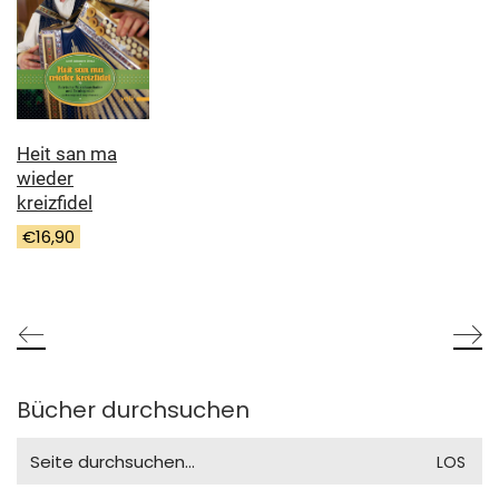
Heit san ma
wieder
kreizfidel
€
16,90
Bücher durchsuchen
Search
for: