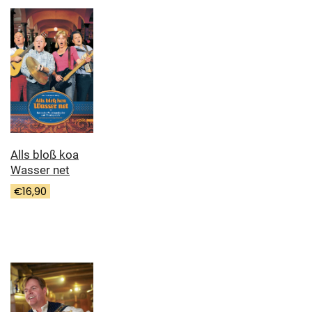
Alls bloß koa
Wasser net
€
16,90