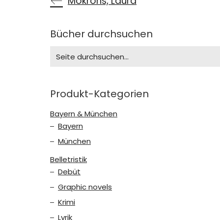
Mokrohs, Laura
Bücher durchsuchen
Search
for:
Produkt-Kategorien
Bayern & München
Bayern
München
Belletristik
Debüt
Graphic novels
Krimi
Lyrik