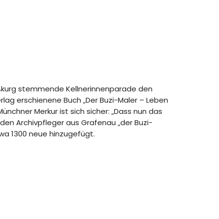
, Maßkurg stemmende Kellnerinnenparade den
erlag erschienene Buch „Der Buzi-Maler – Leben
ünchner Merkur ist sich sicher: „Dass nun das
den Archivpfleger aus Grafenau „der Buzi-
twa 1300 neue hinzugefügt.