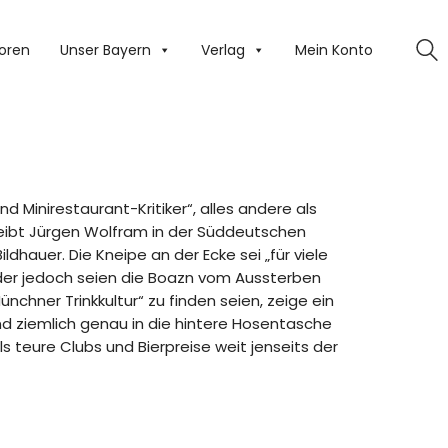
oren
Unser Bayern
Verlag
Mein Konto
d Minirestaurant-Kritiker“, alles andere als
hreibt Jürgen Wolfram in der Süddeutschen
ldhauer. Die Kneipe an der Ecke sei „für viele
ider jedoch seien die Boazn vom Aussterben
nchner Trinkkultur“ zu finden seien, zeige ein
und ziemlich genau in die hintere Hosentasche
s teure Clubs und Bierpreise weit jenseits der