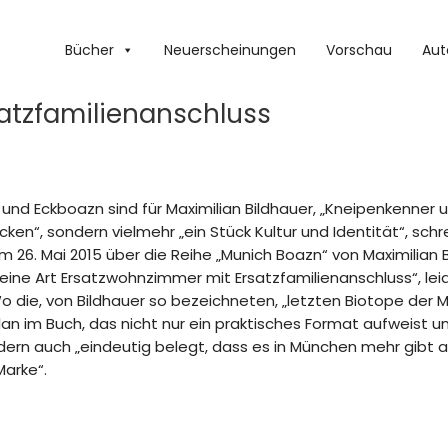
Bücher
Neuerscheinungen
Vorschau
Aut
atzfamilienanschluss
 und Eckboazn sind für Maximilian Bildhauer, „Kneipenkenner un
cken“, sondern vielmehr „ein Stück Kultur und Identität“, sc
 26. Mai 2015 über die Reihe „Munich Boazn“ von Maximilian Bi
ine Art Ersatzwohnzimmer mit Ersatzfamilienanschluss“, le
o die, von Bildhauer so bezeichneten, „letzten Biotope der Mü
Plan im Buch, das nicht nur ein praktisches Format aufweist 
dern auch „eindeutig belegt, dass es in München mehr gibt al
Marke“.