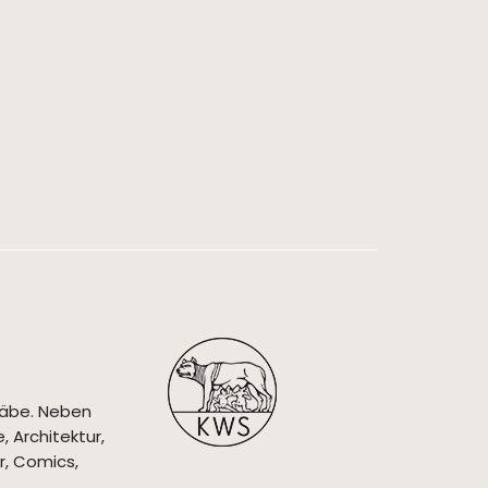
täbe. Neben
 Architektur,
r, Comics,