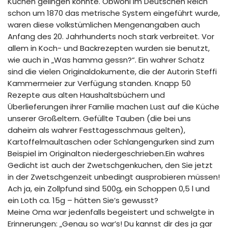
Kuchen gelingen konnte. Obwohl im Deutschen Reich
schon um 1870 das metrische System eingeführt wurde,
waren diese volkstümlichen Mengenangaben auch
Anfang des 20. Jahrhunderts noch stark verbreitet. Vor
allem in Koch- und Backrezepten wurden sie benutzt,
wie auch in „Was hamma gessn?“. Ein wahrer Schatz
sind die vielen Originaldokumente, die der Autorin Steffi
Kammermeier zur Verfügung standen. Knapp 50
Rezepte aus alten Haushaltsbüchern und
Überlieferungen ihrer Familie machen Lust auf die Küche
unserer Großeltern. Gefüllte Tauben (die bei uns
daheim als wahrer Festtagesschmaus gelten),
Kartoffelmaultaschen oder Schlangengurken sind zum
Beispiel im Originalton niedergeschrieben.Ein wahres
Gedicht ist auch der Zwetschgenkuchen, den Sie jetzt
in der Zwetschgenzeit unbedingt ausprobieren müssen!
Ach ja, ein Zollpfund sind 500g, ein Schoppen 0,5 l und
ein Loth ca. 15g – hätten Sie’s gewusst?
Meine Oma war jedenfalls begeistert und schwelgte in
Erinnerungen: „Genau so war’s! Du kannst dir des ja gar