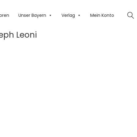
oren
Unser Bayern
Verlag
Mein Konto
eph Leoni