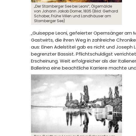
„Der Starnberger See bei Leoni“, Ölgemälde
von Johann Jakob Dorner, 1835 (Bild: Gerhard
Schober, Frühe Villen und Landhäuser am
Starnberger See)
„Guiseppe Leoni, gefeierter Opernsänger am M
Gastwirts, die ihren Weg in zahlreiche Chronik
aus: Einen Adelstitel gab es nicht und Joseph
begrenzter Bassist. Pflichtschuldigst verrichte
Erscheinung. Weit erfolgreicher als der Itali
Ballerina eine beachtliche Karriere machte und