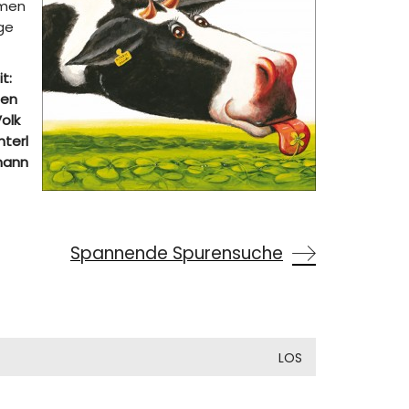
mmen
ige
t:
den
olk
hterl
tmann
Spannende Spurensuche