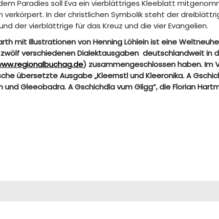
dem Paradies soll Eva ein vierblättriges Kleeblatt mitgeno
erkörpert. In der christlichen Symbolik steht der dreiblättr
t und der vierblättrige für das Kreuz und die vier Evangelien.
h mit Illustrationen von Henning Löhlein ist eine Weltneuhei
mt zwölf verschiedenen Dialektausgaben deutschlandweit in 
ww.regionalbuchag.de
) zusammengeschlossen haben. Im V
ische übersetzte Ausgabe „Kleernstl und Kleeronika. A Gschic
ch und Gleeobadra. A Gschichdla vum Gligg“, die Florian Har