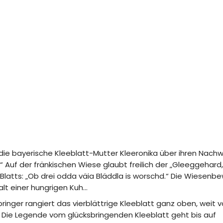
n die bayerische Kleeblatt-Mutter Kleeronika über ihren Nachw
k.“ Auf der fränkischen Wiese glaubt freilich der „Gleeggehard
latts: „Ob drei odda väia Bläddla is worschd.“ Die Wiesenbe
lt einer hungrigen Kuh…
bringer rangiert das vierblättrige Kleeblatt ganz oben, weit v
 Die Legende vom glücksbringenden Kleeblatt geht bis auf