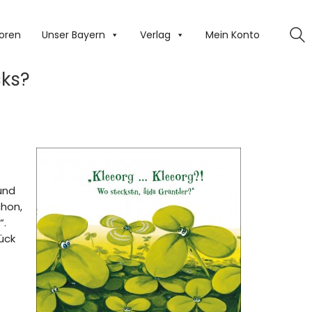
oren
Unser Bayern
Verlag
Mein Konto
cks?
und
chon,
“.
ück