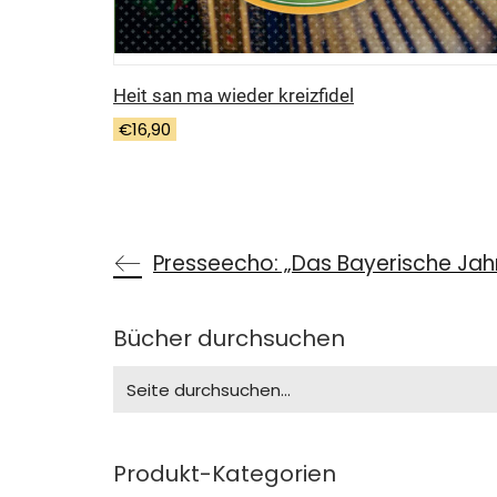
Heit san ma wieder kreizfidel
€
16,90
Presseecho: „Das Bayerische Jah
Bücher durchsuchen
Search
for:
Produkt-Kategorien