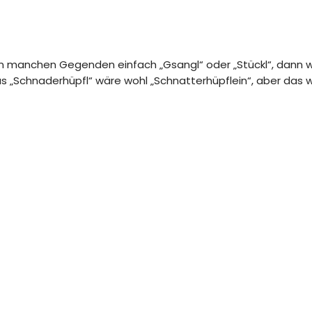
, in manchen Gegenden einfach „Gsangl“ oder „Stückl“, dann 
 „Schnaderhüpfl“ wäre wohl „Schnatterhüpflein“, aber das wü