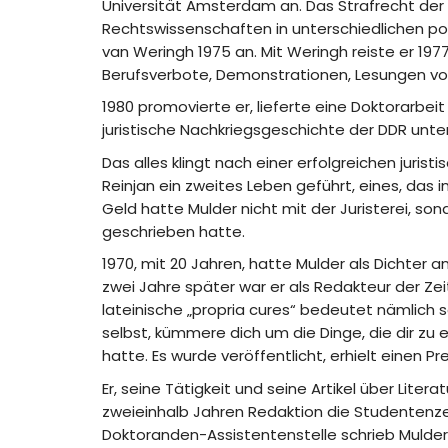
Universität Amsterdam an. Das Strafrecht der
Rechtswissenschaften in unterschiedlichen pol
van Weringh 1975 an. Mit Weringh reiste er 1977
Berufsverbote, Demonstrationen, Lesungen von
1980 promovierte er, lieferte eine Doktorarbei
juristische Nachkriegsgeschichte der DDR unte
Das alles klingt nach einer erfolgreichen juris
Reinjan ein zweites Leben geführt, eines, das i
Geld hatte Mulder nicht mit der Juristerei, sond
geschrieben hatte.
1970, mit 20 Jahren, hatte Mulder als Dichter
zwei Jahre später war er als Redakteur der Ze
lateinische „propria cures“ bedeutet nämlich
selbst, kümmere dich um die Dinge, die dir zu 
hatte. Es wurde veröffentlicht, erhielt einen P
Er, seine Tätigkeit und seine Artikel über Lite
zweieinhalb Jahren Redaktion die Studentenzei
Doktoranden-Assistentenstelle schrieb Mulder vo