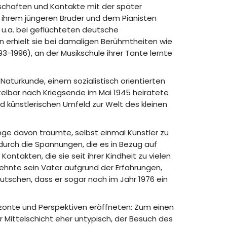
dschaften und Kontakte mit der später
nd ihrem jüngeren Bruder und dem Pianisten
 u.a. bei geflüchteten deutsche
n erhielt sie bei damaligen Berühmtheiten wie
93-1996), an der Musikschule ihrer Tante lernte
aturkunde, einem sozialistisch orientierten
telbar nach Kriegsende im Mai 1945 heiratete
 künstlerischen Umfeld zur Welt des kleinen
nge davon träumte, selbst einmal Künstler zu
durch die Spannungen, die es in Bezug auf
ntakten, die sie seit ihrer Kindheit zu vielen
ehnte sein Vater aufgrund der Erfahrungen,
utschen, dass er sogar noch im Jahr 1976 ein
izonte und Perspektiven eröffneten: Zum einen
r Mittelschicht eher untypisch, der Besuch des