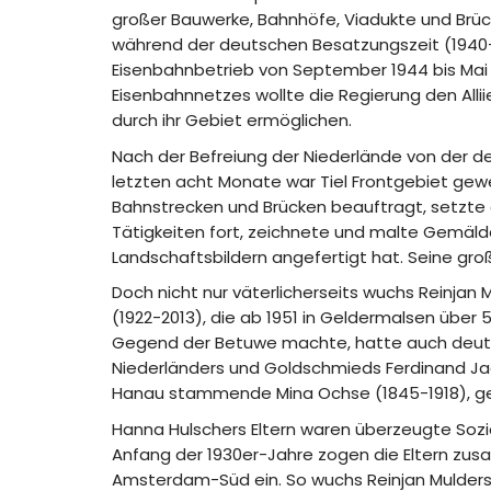
großer Bauwerke, Bahnhöfe, Viadukte und Brücke
während der deutschen Besatzungszeit (1940-19
Eisenbahnbetrieb von September 1944 bis Mai 
Eisenbahnnetzes wollte die Regierung den Alli
durch ihr Gebiet ermöglichen.
Nach der Befreiung der Niederlände von der de
letzten acht Monate war Tiel Frontgebiet gew
Bahnstrecken und Brücken beauftragt, setzte a
Tätigkeiten fort, zeichnete und malte Gemälde
Landschaftsbildern angefertigt hat. Seine gro
Doch nicht nur väterlicherseits wuchs Reinja
(1922-2013), die ab 1951 in Geldermalsen über 
Gegend der Betuwe machte, hatte auch deutsc
Niederländers und Goldschmieds Ferdinand Ja
Hanau stammende Mina Ochse (1845-1918), geh
Hanna Hulschers Eltern waren überzeugte Sozia
Anfang der 1930er-Jahre zogen die Eltern zus
Amsterdam-Süd ein. So wuchs Reinjan Mulders 