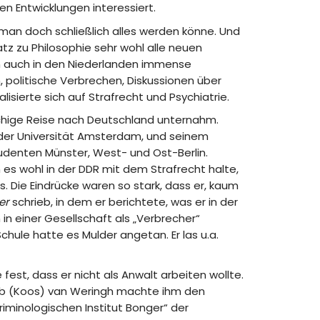
en Entwicklungen interessiert.
 man doch schließlich alles werden könne. Und
tz zu Philosophie sehr wohl alle neuen
en auch in den Niederlanden immense
 politische Verbrechen, Diskussionen über
lisierte sich auf Strafrecht und Psychiatrie.
wöchige Reise nach Deutschland unternahm.
n der Universität Amsterdam, und seinem
tudenten Münster, West- und Ost-Berlin.
 es wohl in der DDR mit dem Strafrecht halte,
s. Die Eindrücke waren so stark, dass er, kaum
er
schrieb, in dem er berichtete, was er in der
in einer Gesellschaft als „Verbrecher“
chule hatte es Mulder angetan. Er las u.a.
 fest, dass er nicht als Anwalt arbeiten wollte.
Jacob (Koos) van Weringh machte ihm den
iminologischen Institut Bonger“ der