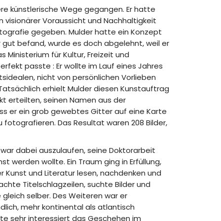
dere künstlerische Wege gegangen. Er hatte
n visionärer Voraussicht und Nachhaltigkeit
otografie gegeben. Mulder hatte ein Konzept
 gut befand, wurde es doch abgelehnt, weil er
Ministerium für Kultur, Freizeit und
rfekt passte : Er wollte im Lauf eines Jahres
tsidealen, nicht von persönlichen Vorlieben
. Tatsächlich erhielt Mulder diesen Kunstauftrag
ekt erteilten, seinen Namen aus der
s er ein grob gewebtes Gitter auf eine Karte
otografieren. Das Resultat waren 208 Bilder,
m war dabei auszulaufen, seine Doktorarbeit
t werden wollte. Ein Traum ging in Erfüllung,
er Kunst und Literatur lesen, nachdenken und
machte Titelschlagzeilen, suchte Bilder und
e gleich selber. Des Weiteren war er
lich, mehr kontinental als atlantisch
te sehr interessiert das Geschehen im