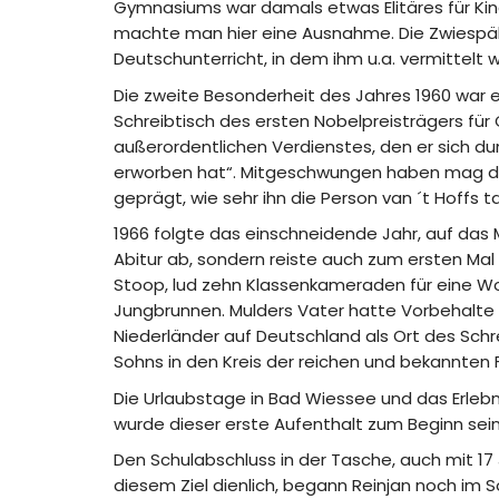
Gymnasiums war damals etwas Elitäres für Kind
machte man hier eine Ausnahme. Die Zwiespälti
Deutschunterricht, in dem ihm u.a. vermittelt
Die zweite Besonderheit des Jahres 1960 war 
Schreibtisch des ersten Nobelpreisträgers für
außerordentlichen Verdienstes, den er sich 
erworben hat“. Mitgeschwungen haben mag da 
geprägt, wie sehr ihn die Person van ´t Hoffs
1966 folgte das einschneidende Jahr, auf das
Abitur ab, sondern reiste auch zum ersten Mal
Stoop, lud zehn Klassenkameraden für eine Wo
Jungbrunnen. Mulders Vater hatte Vorbehalte g
Niederländer auf Deutschland als Ort des Sch
Sohns in den Kreis der reichen und bekannten F
Die Urlaubstage in Bad Wiessee und das Erlebni
wurde dieser erste Aufenthalt zum Beginn sein
Den Schulabschluss in der Tasche, auch mit 1
diesem Ziel dienlich, begann Reinjan noch im