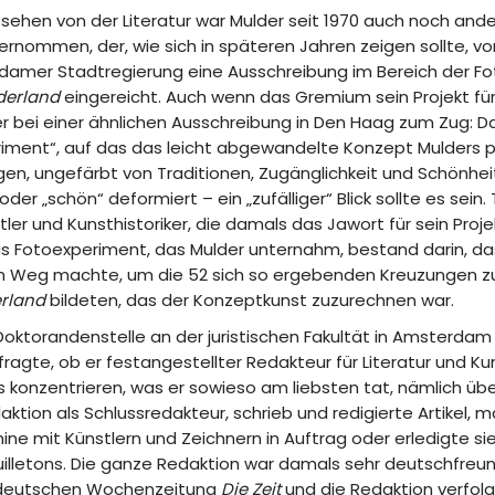
esehen von der Literatur war Mulder seit 1970 auch noch an
ernommen, der, wie sich in späteren Jahren zeigen sollte, vo
rdamer Stadtregierung eine Ausschreibung im Bereich der F
ederland
eingereicht. Auch wenn das Gremium sein Projekt für
er bei einer ähnlichen Ausschreibung in Den Haag zum Zug: Das 
eriment“, auf das das leicht abgewandelte Konzept Mulders pe
gen, ungefärbt von Traditionen, Zugänglichkeit und Schönhei
der „schön“ deformiert – ein „zufälliger“ Blick sollte es sein
er und Kunsthistoriker, die damals das Jawort für sein Proj
s Fotoexperiment, das Mulder unternahm, bestand darin, das
n Weg machte, um die 52 sich so ergebenden Kreuzungen zu f
erland
bildeten, das der Konzeptkunst zuzurechnen war.
e Doktorandenstelle an der juristischen Fakultät in Amsterda
ragte, ob er festangestellter Redakteur für Literatur und Kuns
as konzentrieren, was er sowieso am liebsten tat, nämlich üb
daktion als Schlussredakteur, schrieb und redigierte Artikel, 
ine mit Künstlern und Zeichnern in Auftrag oder erledigte si
uilletons. Die ganze Redaktion war damals sehr deutschfreund
r deutschen Wochenzeitung
Die Zeit
und die Redaktion verfolg