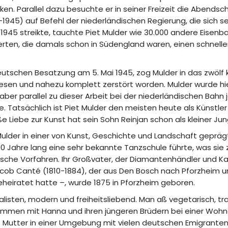
n. Parallel dazu besuchte er in seiner Freizeit die Abendsc
45) auf Befehl der niederländischen Regierung, die sich sei
1945 streikte, tauchte Piet Mulder wie 30.000 andere Eise
ierten, die damals schon in Südengland waren, einen schnel
utschen Besatzung am 5. Mai 1945, zog Mulder in das zwölf 
esen und nahezu komplett zerstört worden. Mulder wurde hi
ber parallel zu dieser Arbeit bei der niederländischen Bahn
. Tatsächlich ist Piet Mulder den meisten heute als Künstle
ße Liebe zur Kunst hat sein Sohn Reinjan schon als kleiner
n Mulder in einer von Kunst, Geschichte und Landschaft gepr
50 Jahre lang eine sehr bekannte Tanzschule führte, was sie
he Vorfahren. Ihr Großvater, der Diamantenhändler und K
cob Canté (1810-1884), der aus Den Bosch nach Pforzheim u
eiratet hatte –, wurde 1875 in Pforzheim geboren.
listen, modern und freiheitsliebend. Man aß vegetarisch, tr
ammen mit Hanna und ihren jüngeren Brüdern bei einer Wohng
Mutter in einer Umgebung mit vielen deutschen Emigranten 