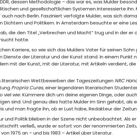
 DDR, dessen Methodologie – das war es, was Mulder besond
itischen und gesellschaftlichen Systemen interessierte ihn. 
 auch nach Berlin. Fasziniert verfolgte Mulder, was sich damal
 Dichtern und Politikern. In Amsterdam besuchte er eine Le
t ab, die den Titel „Verbrechen und Macht“ trug und in der e
rsucht hatte.
tischen Karriere, so wie sich das Mulders Vater für seinen So
m Dienste der Literatur und der Kunst stand. In einem Punkt nä
ern mit der Kunst, mit der Literatur, mit Artikeln verdient, d
 an literarischen Wettbewerben der Tageszeitungen
NRC Hand
itung
Propria Cures,
einer legendären literarischen Studente
 so viel wie: Kümmere dich um deine eigenen Dinge, oder au
eigen sind. Und genau dies hatte Mulder im Sinn gehabt, als 
reis und man fragte ihn, ob er Lust habe, Redakteur der Zeitu
ratur und Politik blieben in der Szene nicht unbeobachtet. Al
tschrift verließ, wurde er sofort von der renommierten Zei
n 1975 an – und bis 1983 – Artikel über Literatur.