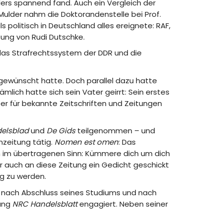
ers spannend fand. Auch ein Vergleich der
Mulder nahm die Doktorandenstelle bei Prof.
s politisch in Deutschland alles ereignete: RAF,
sung von Rudi Dutschke.
r das Strafrechtssystem der DDR und die
hn gewünscht hatte. Doch parallel dazu hatte
mlich hatte sich sein Vater geirrt: Sein erstes
ie er für bekannte Zeitschriften und Zeitungen
elsblad
und
De Gids
teilgenommen – und
nzeitung tätig.
Nomen est omen
: Das
ch im übertragenen Sinn: Kümmere dich um dich
er auch an diese Zeitung ein Gedicht geschickt
ng zu werden.
s er nach Abschluss seines Studiums und nach
tung
NRC Handelsblatt
engagiert. Neben seiner