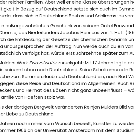
er reicher Familien. Aber weil er eine Klasse übersprungen 
gkeit in Bezug auf Deutschland setzte sich auch im Gymnasi
 wurde, dass sich in Deutschland Bestes und Schlimmstes vere
ein außergewöhnliches Geschenk von seinem Onkel Eeuwoud Hul
 Chemie, des Niederländers Jacobus Henricus van ´t Hoff (185
durch die Entdeckung der Gesetze der chemischen Dynamik u
unausgesprochen der Auftrag: Nun werde auch du ein van ´t
 tatsächlich verfolgt hat, würde erst Jahrzehnte später zum
 Mulders Werk
Zwavelwater
zurückgeht: Mit 17 Jahren legte er
 in seinem Leben nach Deutschland. Seine Schulkameradin Re
che zum Sommerurlaub nach Deutschland ein, nach Bad Wiess
egen diese Reise und Deutschland im Allgemeinen. Auch Rein
reckens und Heimat des Bösen nicht ganz unbeeinflusst – wäh
amilie van Haeften stolz war.
s der dortigen Bergwelt veränderten Reinjan Mulders Bild vo
er Liebe zu Deutschland.
7 Jahren noch immer vom Wunsch beseelt, Künstler zu werden
 Sommer 1966 an der Universität Amsterdam mit dem Studium d