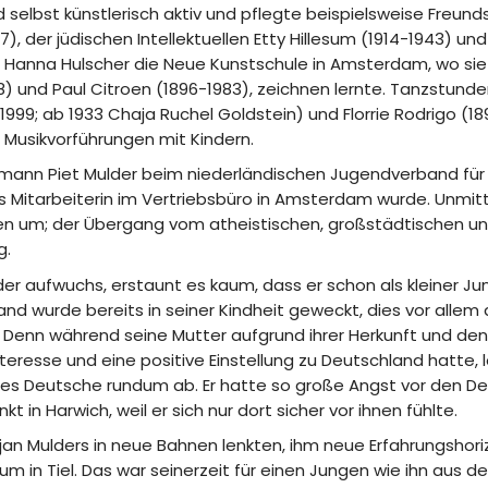
 selbst künstlerisch aktiv und pflegte beispielsweise Freun
), der jüdischen Intellektuellen Etty Hillesum (1914-1943) u
e Hanna Hulscher die Neue Kunstschule in Amsterdam, wo sie
8) und Paul Citroen (1896-1983), zeichnen lernte. Tanzstunde
1999; ab 1933 Chaja Ruchel Goldstein) und Florrie Rodrigo (18
 Musikvorführungen mit Kindern.
mann Piet Mulder beim niederländischen Jugendverband für N
s Mitarbeiterin im Vertriebsbüro in Amsterdam wurde. Unmit
n um; der Übergang vom atheistischen, großstädtischen und
g.
er aufwuchs, erstaunt es kaum, dass er schon als kleiner Ju
nd wurde bereits in seiner Kindheit geweckt, dies vor allem 
Denn während seine Mutter aufgrund ihrer Herkunft und den Ko
resse und eine positive Einstellung zu Deutschland hatte, l
les Deutsche rundum ab. Er hatte so große Angst vor den De
t in Harwich, weil er sich nur dort sicher vor ihnen fühlte.
njan Mulders in neue Bahnen lenkten, ihm neue Erfahrungshor
m in Tiel. Das war seinerzeit für einen Jungen wie ihn aus de