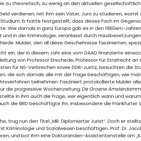
hie zu theoretisch, zu wenig an den aktuellen gesellschaftlich
ld verdienen, riet ihm sein Vater, Jura zu studieren, womit
tudium. Er hatte festgestellt, dass dieses Fach im Gegensa
igte: Wie damals in ganz Europa gab es in den 1960ern-Jahr
 und in der Kriminologie, veranlasst durch Hausbesetzungen,
iede. Mulder, den all diese Geschehnisse faszinierten, spezia
recht ein, der in diesem Jahr eine vom DAAD finanzierte ein
leitung von Professor Enschede, Professor für Strafrecht a
listen für NS-Verbrechen sowie DDR-Justiz, besuchten die S
n, die sich damals alle mit der Frage beschäftigen, wie man
tsverfahren teilnehmen. Fasziniert protokollierte Mulder alle
für die progressive Wochenzeitung
De Groene Amsterdamm
tellte in ihm auch die Frage, wer eigentlich wann und warum 
auch die BRD beschäftigte ihn. Insbesondere die Frankfurter S
, trug nun den Titel „MR. Diplomierter Jurist“. Doch er stellte
ch mit Kriminologie und Sozialwesen beschäftigen. Prof. Dr. 
ren, und bot ihm eine Doktoranden-Assistentenstelle am „Kr