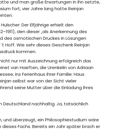
hatte und man große Erwartungen in ihn setzte,
um fort, vier Jahre lang hatte Reinjan
inten.
scher: Der Elfjährige erhielt den
2–1911), den dieser „als Anerkennung des
nd des osmotischen Druckes in Lösungen
 Hoff. Wie sehr dieses Geschenk Reinjan
 Ausdruck kommen.
 nicht nur mit Auszeichnung erfolgreich das
inet van Haeften, die Urenkelin von Adriaan
ee, ins Ferienhaus ihrer Familie: Haus
jan selbst war von der Sicht vieler
rend seine Mutter über die Einladung ihres
n Deutschland nachhaltig. Ja, tatsächlich
, und überzeugt, ein Philosophiestudium wäre
ieses Fachs. Bereits ein Jahr später brach er