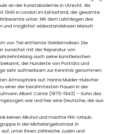
hule an der Kunstakademie in Utrecht. Als
t 1940 in London im Exil befand, der gesamte
nbahnbeamte unter. Mit dem Lahmlegen des
len und möglichst widerstandslosen Marsch
km von Tiel entfernte Geldermalsen. Die
er zunächst mit der Reparatur von
 jahrzehntelang auch seine künstlerischen
r bekannt, der Hunderte von Porträts und
 Junge sehr aufmerksam zur Kenntnis genommen.
ägten Atmosphäre auf. Hanna Mulder-Hulscher
 zu einer der berühmtesten Frauen in der
aufmann Albert Canté (1875-1943) – Sohn des
mgezogen war und hier eine Deutsche, die aus
ank keinen Alkohol und machte FKK-Urlaub.
ruppe in der Michelangelostraat in
auf, unter ihnen zahlreiche Juden und