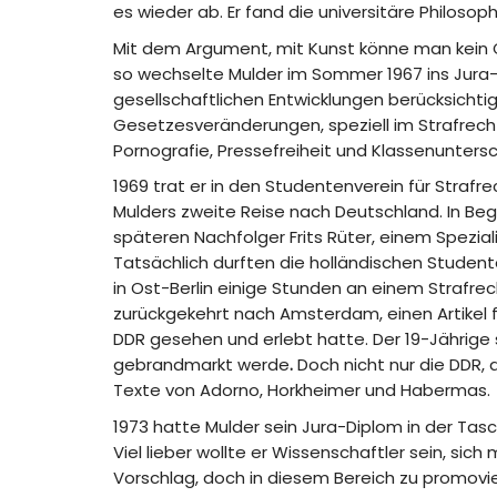
es wieder ab. Er fand die universitäre Philosop
Mit dem Argument, mit Kunst könne man kein Ge
so wechselte Mulder im Sommer 1967 ins Jura-S
gesellschaftlichen Entwicklungen berücksicht
Gesetzesveränderungen, speziell im Strafrecht
Pornografie, Pressefreiheit und Klassenuntersch
1969 trat er in den Studentenverein für Straf
Mulders zweite Reise nach Deutschland. In Beg
späteren Nachfolger Frits Rüter, einem Spezia
Tatsächlich durften die holländischen Studente
in Ost-Berlin einige Stunden an einem Strafrech
zurückgekehrt nach Amsterdam, einen Artikel 
DDR gesehen und erlebt hatte. Der 19-Jährige s
gebrandmarkt werde
.
Doch nicht nur die DDR, 
Texte von Adorno, Horkheimer und Habermas.
1973 hatte Mulder sein Jura-Diplom in der Tasche
Viel lieber wollte er Wissenschaftler sein, si
Vorschlag, doch in diesem Bereich zu promovie