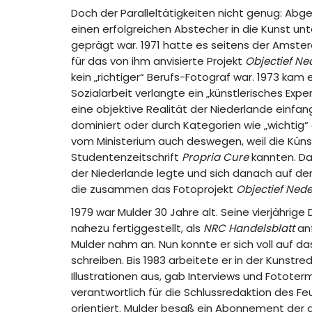
Doch der Paralleltätigkeiten nicht genug: Abg
einen erfolgreichen Abstecher in die Kunst unt
geprägt war. 1971 hatte es seitens der Amste
für das von ihm anvisierte Projekt
Objectief N
kein „richtiger“ Berufs-Fotograf war. 1973 kam 
Sozialarbeit verlangte ein „künstlerisches Exp
eine objektive Realität der Niederlande einfan
dominiert oder durch Kategorien wie „wichtig“ o
vom Ministerium auch deswegen, weil die Künstl
Studentenzeitschrift
Propria Cure
kannten. Da
der Niederlande legte und sich danach auf de
die zusammen das Fotoprojekt
Objectief Ned
1979 war Mulder 30 Jahre alt. Seine vierjährig
nahezu fertiggestellt, als
NRC Handelsblatt
anf
Mulder nahm an. Nun konnte er sich voll auf d
schreiben. Bis 1983 arbeitete er in der Kunstre
Illustrationen aus, gab Interviews und Fototerm
verantwortlich für die Schlussredaktion des Fe
orientiert. Mulder besaß ein Abonnement de