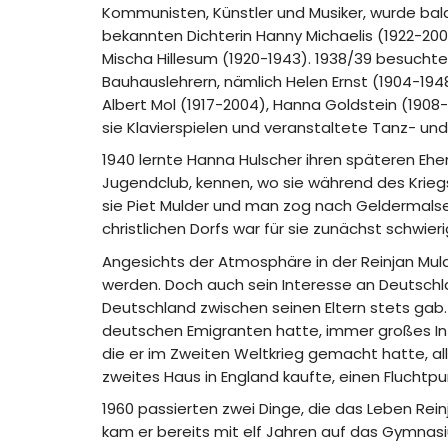
Kommunisten, Künstler und Musiker, wurde bald
bekannten Dichterin Hanny Michaelis (1922-2007
Mischa Hillesum (1920-1943). 1938/39 besucht
Bauhauslehrern, nämlich Helen Ernst (1904-194
Albert Mol (1917-2004), Hanna Goldstein (1908-
sie Klavierspielen und veranstaltete Tanz- und
1940 lernte Hanna Hulscher ihren späteren Ehe
Jugendclub, kennen, wo sie während des Krieg
sie Piet Mulder und man zog nach Geldermalse
christlichen Dorfs war für sie zunächst schwieri
Angesichts der Atmosphäre in der Reinjan Muld
werden. Doch auch sein Interesse an Deutschla
Deutschland zwischen seinen Eltern stets gab. 
deutschen Emigranten hatte, immer großes Inte
die er im Zweiten Weltkrieg gemacht hatte, al
zweites Haus in England kaufte, einen Fluchtpunk
1960 passierten zwei Dinge, die das Leben Rei
kam er bereits mit elf Jahren auf das Gymnasiu