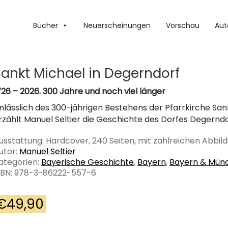
Bücher
Neuerscheinungen
Vorschau
Aut
Sankt Michael in Degerndorf
726 – 2026. 300 Jahre und noch viel länger
nlässlich des 300-jährigen Bestehens der Pfarrkirche San
rzählt Manuel Seltier die Geschichte des Dorfes Degernd
usstattung: Hardcover, 240 Seiten, mit zahlreichen Abbil
utor:
Manuel Seltier
ategorien:
Bayerische Geschichte
,
Bayern
,
Bayern & Mün
SBN: 978-3-86222-557-6
€
49,90