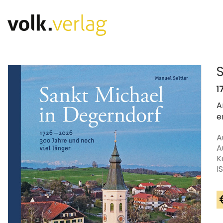
1
A
e
A
A
K
I