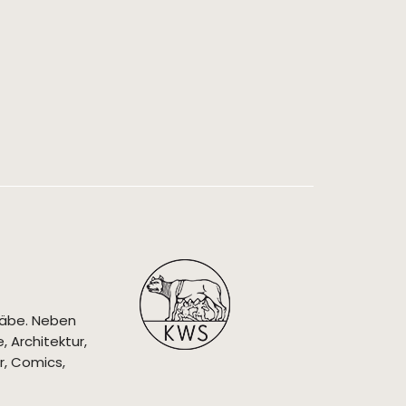
täbe. Neben
 Architektur,
r, Comics,