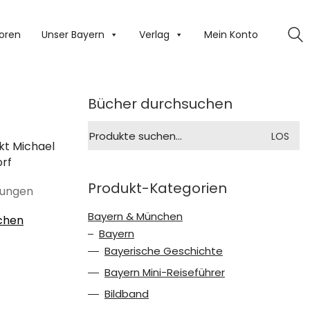
oren
Unser Bayern
Verlag
Mein Konto
Bücher durchsuchen
Suche
LOS
nach:
kt Michael
orf
Produkt-Kategorien
dungen
Bayern & München
chen
Bayern
Bayerische Geschichte
Bayern Mini-Reiseführer
Bildband