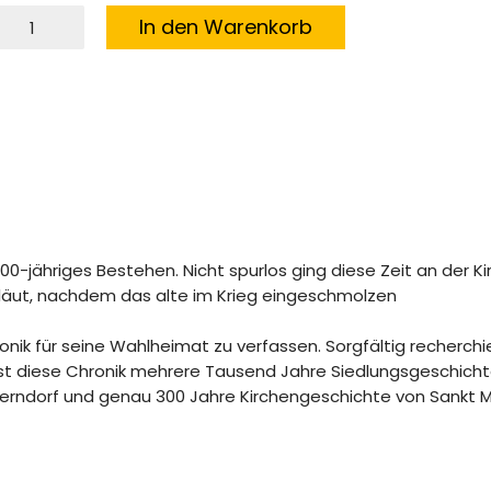
ankt
In den Warenkorb
ichael
egerndorf
enge
300-jähriges Bestehen. Nicht spurlos ging diese Zeit an der Ki
eläut, nachdem das alte im Krieg eingeschmolzen
nik für seine Wahlheimat zu verfassen. Sorgfältig recherchi
sst diese Chronik mehrere Tausend Jahre Siedlungsgeschich
gerndorf und genau 300 Jahre Kirchengeschichte von Sankt M