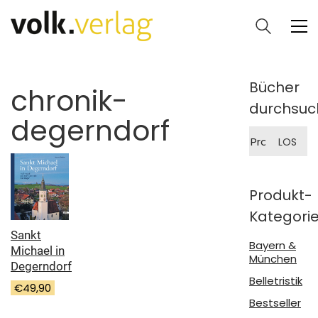
Bücher
chronik-
durchsuc
degerndorf
Suche
LOS
nach:
Produkt-
Kategori
Sankt
Bayern &
Michael in
München
Degerndorf
Belletristik
€
49,90
Bestseller