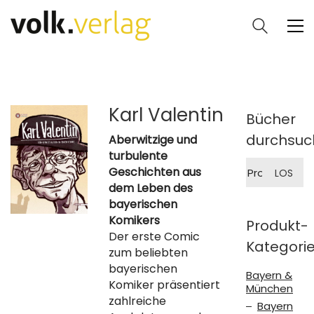
Karl Valentin
Bücher
durchsuc
Aberwitzige und
turbulente
Suche
Geschichten aus
LOS
nach:
dem Leben des
bayerischen
Komikers
Produkt-
Der erste Comic
Kategori
zum beliebten
bayerischen
Bayern &
Komiker präsentiert
München
zahlreiche
Bayern