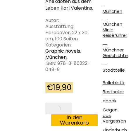
Anekdoten aus dem
Leben Karl Valentins.
München
Autor:
München
Ausstattung:
Mini-
Hardcover, 22 x 30
Reiseführer
cm, 100 Seiten
Kategorien:
Münchner
Graphic novels
,
Geschichte
München
ISBN: 978-3-86222-
048-9
Stadtteile
Belletristik
€
19,90
Bestseller
ebook
Karl
Gegen
Valentin
das
Menge
In den
Vergessen
Warenkorb
Kinderbuch